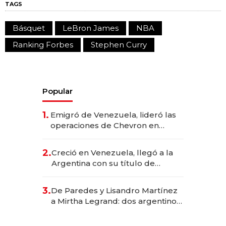
TAGS
Básquet
LeBron James
NBA
Ranking Forbes
Stephen Curry
Popular
1.
Emigró de Venezuela, lideró las
operaciones de Chevron en
EE.UU. y hoy es la única mujer
CEO en Vaca Muerta
2.
Creció en Venezuela, llegó a la
Argentina con su título de
abogado y construyó un imperio
gastronómico que revoluciona
3.
De Paredes y Lisandro Martínez
las marcas "fast premium"
a Mirtha Legrand: dos argentinos
impulsan el negocio del wellness
deportivo y el cuidado corporal