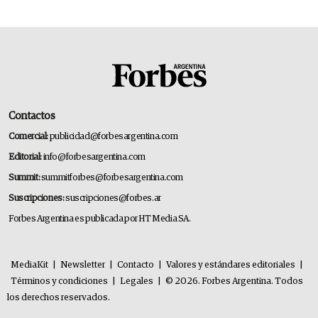
Contactos
Comercial:
publicidad@forbesargentina.com
Editorial:
info@forbesargentina.com
Summit:
summitforbes@forbesargentina.com
Suscripciones:
suscripciones@forbes.ar
Forbes Argentina es publicada por HT Media SA.
MediaKit
|
Newsletter
|
Contacto
|
Valores y estándares editoriales
|
Términos y condiciones
|
Legales
|
© 2026. Forbes Argentina. Todos
los derechos reservados.