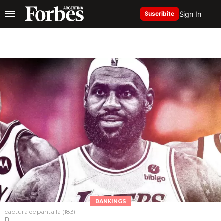
Sign In
Suscribite
RANKINGS
captura de pantalla (183)
D