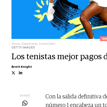
RA
Tennis, Deportistas, Grand Slam
GETTY IMAGES
Los tenistas mejor pagos
Brett Knight
SHARE
Con la salida definitiva 
número 1 encabeza un to