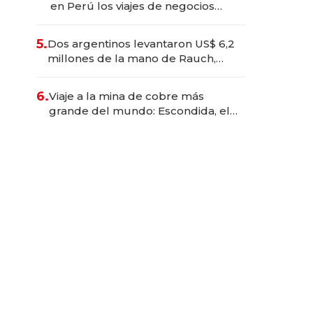
en Perú los viajes de negocios
dejan de ser reuniones para
convertirse en experiencias
5.
Dos argentinos levantaron US$ 6,2
transformadoras
millones de la mano de Rauch,
Englebienne y Woloski
6.
Viaje a la mina de cobre más
grande del mundo: Escondida, el
gigante chileno que exporta US$
14.000 millones anuales