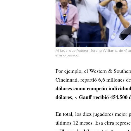
Al igual que Federer, Serena Williams, de 41 añ
el año pasado.
Por ejemplo, el Western & Southern
Cincinnati, repartió 6,6 millones d
dólares como campeón individua
dólares
Gauff recibió 454.500 d
, y
En total, los diez jugadores mejo
últimos 12 meses. Esa cifra repres