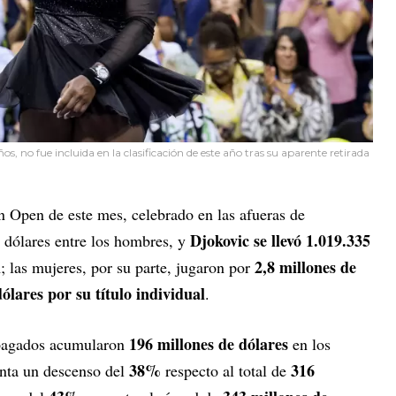
os, no fue incluida en la clasificación de este año tras su aparente retirada
 Open de este mes, celebrado en las afueras de
Djokovic se llevó 1.019.335
e dólares entre los hombres, y
l
2,8 millones de
; las mujeres, por su parte, jugaron por
ólares por su título individual
.
196 millones de dólares
r pagados acumularon
en los
38%
316
enta un descenso del
respecto al total de