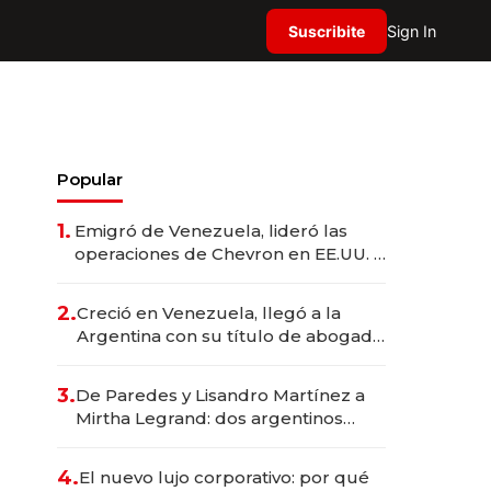
Suscribite
Sign In
Popular
1.
Emigró de Venezuela, lideró las
operaciones de Chevron en EE.UU. y
hoy es la única mujer CEO en Vaca
Muerta
2.
Creció en Venezuela, llegó a la
Argentina con su título de abogado
y construyó un imperio
gastronómico que revoluciona las
3.
De Paredes y Lisandro Martínez a
marcas "fast premium"
Mirtha Legrand: dos argentinos
impulsan el negocio del wellness
deportivo y el cuidado corporal
4.
El nuevo lujo corporativo: por qué