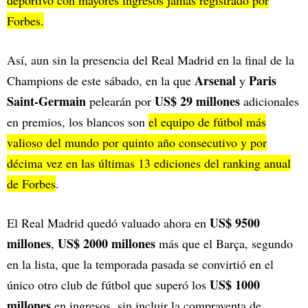
deportivo con mayores ingresos jamás registrado por
Forbes.
Así, aun sin la presencia del Real Madrid en la final de la
Arsenal
Paris
Champions de este sábado, en la que
y
Saint-Germain
US$ 29 millones
pelearán por
adicionales
en premios, los blancos son
el equipo de fútbol más
valioso del mundo por quinto año consecutivo y por
décima vez en las últimas 13 ediciones del ranking anual
de Forbes
.
US$ 9500
El Real Madrid quedó valuado ahora en
millones
US$ 2000 millones
,
más que el Barça, segundo
en la lista, que la temporada pasada se convirtió en el
US$ 1000
único otro club de fútbol que superó los
millones
en ingresos, sin incluir la compraventa de