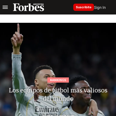
Sign In
Suscribite
RANKINGS
Los equipos de fútbol más valiosos
del mundo
Justin Teitelbaum