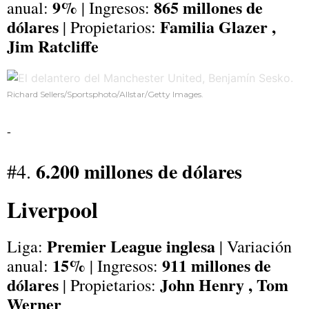
9%
865 millones de
anual:
| Ingresos:
dólares
Familia Glazer
,
| Propietarios:
Jim Ratcliffe
Richard Sellers/Sportsphoto/Allstar/Getty Images.
-
6.200 millones de dólares
#4.
Liverpool
Premier League inglesa
Liga:
| Variación
15%
911 millones de
anual:
| Ingresos:
dólares
John Henry , Tom
| Propietarios:
Werner