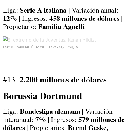
Serie A italiana
Liga:
| Variación anual:
12%
458 millones de dólares
| Ingresos:
|
Familia Agnelli
Propietario:
Daniele Badolato/Juventus FC/Getty Images.
-
2.200 millones de dólares
#13.
Borussia Dortmund
Bundesliga alemana
Liga:
| Variación
7%
579 millones de
interanual:
| Ingresos:
dólares
Bernd Geske,
| Propietarios: