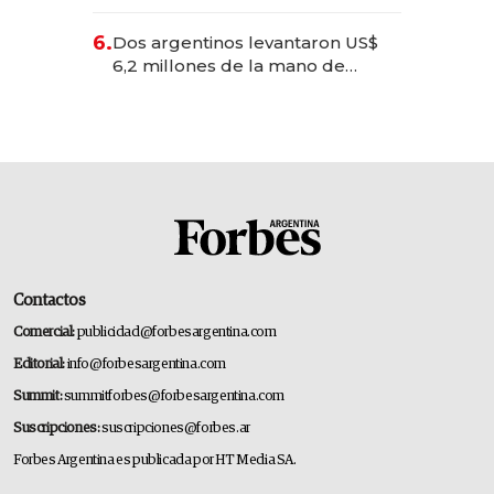
negocios dejan de ser reuniones
para convertirse en experiencias
6.
Dos argentinos levantaron US$
transformadoras
6,2 millones de la mano de
Rauch, Englebienne y Woloski
Contactos
Comercial:
publicidad@forbesargentina.com
Editorial:
info@forbesargentina.com
Summit:
summitforbes@forbesargentina.com
Suscripciones:
suscripciones@forbes.ar
Forbes Argentina es publicada por HT Media SA.