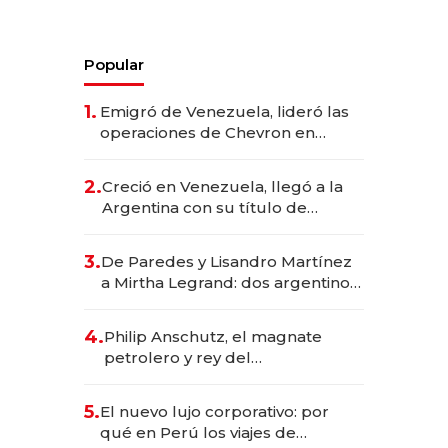
Popular
1.
Emigró de Venezuela, lideró las
operaciones de Chevron en
EE.UU. y hoy es la única mujer
CEO en Vaca Muerta
2.
Creció en Venezuela, llegó a la
Argentina con su título de
abogado y construyó un imperio
gastronómico que revoluciona
3.
De Paredes y Lisandro Martínez
las marcas "fast premium"
a Mirtha Legrand: dos argentinos
impulsan el negocio del wellness
deportivo y el cuidado corporal
4.
Philip Anschutz, el magnate
petrolero y rey del
entretenimiento que va por la
licitación de Tecnópolis junto a
5.
El nuevo lujo corporativo: por
Fénix
qué en Perú los viajes de