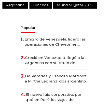
Argentina
Hinchas
Mundial Qatar 2022
Popular
1.
Emigró de Venezuela, lideró las
operaciones de Chevron en
EE.UU. y hoy es la única mujer
CEO en Vaca Muerta
2.
Creció en Venezuela, llegó a la
Argentina con su título de
abogado y construyó un imperio
gastronómico que revoluciona
3.
De Paredes y Lisandro Martínez
las marcas "fast premium"
a Mirtha Legrand: dos argentinos
impulsan el negocio del wellness
deportivo y el cuidado corporal
4.
El nuevo lujo corporativo: por
qué en Perú los viajes de
negocios dejan de ser reuniones
para convertirse en experiencias