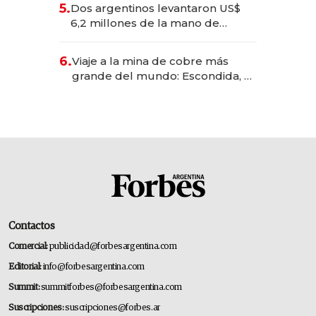
5.
Dos argentinos levantaron US$
transformadoras
6,2 millones de la mano de
Rauch, Englebienne y Woloski
6.
Viaje a la mina de cobre más
grande del mundo: Escondida, el
gigante chileno que exporta US$
14.000 millones anuales
Contactos
Comercial:
publicidad@forbesargentina.com
Editorial:
info@forbesargentina.com
Summit:
summitforbes@forbesargentina.com
Suscripciones:
suscripciones@forbes.ar