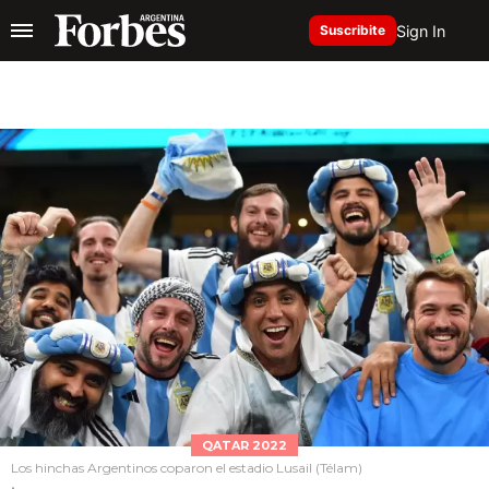
Sign In
Suscribite
QATAR 2022
Los hinchas Argentinos coparon el estadio Lusail (Télam)
.