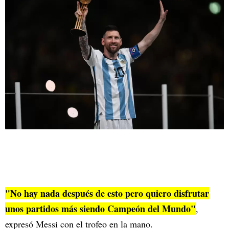
"No hay nada después de esto pero quiero disfrutar
unos partidos más siendo Campeón del Mundo"
,
expresó Messi con el trofeo en la mano.