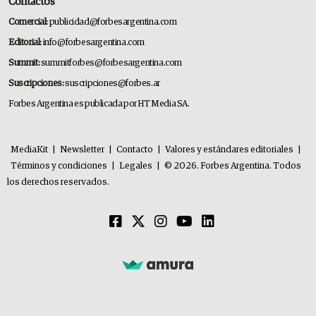
Contactos
Comercial:
publicidad@forbesargentina.com
Editorial:
info@forbesargentina.com
Summit:
summitforbes@forbesargentina.com
Suscripciones:
suscripciones@forbes.ar
Forbes Argentina es publicada por HT Media SA.
MediaKit
|
Newsletter
|
Contacto
|
Valores y estándares editoriales
|
Términos y condiciones
|
Legales
|
© 2026. Forbes Argentina. Todos
los derechos reservados.