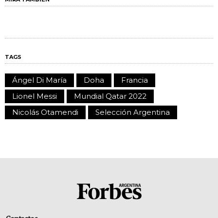
TAGS
Ángel Di María
Doha
Francia
Lionel Messi
Mundial Qatar 2022
Nicolás Otamendi
Selección Argentina