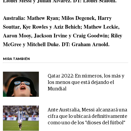
Lionel Messi y Julián Álvarez. DT: Lionel Scaloni.
Australia: Mathew Ryan; Milos Degenek, Harry
Souttar, Kye Rowles y Aziz Behich; Mathew Leckie,
Aaron Mooy, Jackson Irvine y Craig Goodwin; Riley
McGree y Mitchell Duke. DT: Graham Arnold.
MIRA TAMBIÉN
Qatar 2022: En números, los más y
los menos que está dejando el
Mundial
Ante Australia, Messi alcanzará una
cifra que lo ubicará definitivamente
como uno de los "dioses del fútbol"