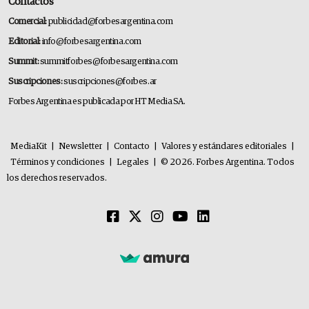
Contactos
Comercial:
publicidad@forbesargentina.com
Editorial:
info@forbesargentina.com
Summit:
summitforbes@forbesargentina.com
Suscripciones:
suscripciones@forbes.ar
Forbes Argentina es publicada por HT Media SA.
MediaKit
|
Newsletter
|
Contacto
|
Valores y estándares editoriales
|
Términos y condiciones
|
Legales
|
© 2026. Forbes Argentina. Todos
los derechos reservados.