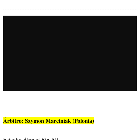
Árbitro: Szymon Marciniak (Polonia)
Estadio: Áhmad Bin Ali