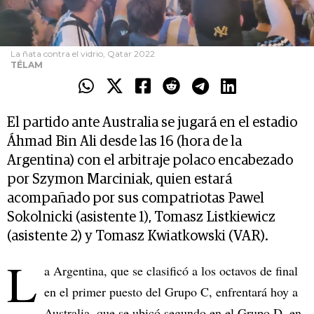
La ñata contra el vidrio, Qatar 2022
TÉLAM
El partido ante Australia se jugará en el estadio
Áhmad Bin Ali desde las 16 (hora de la
Argentina) con el arbitraje polaco encabezado
por Szymon Marciniak, quien estará
acompañado por sus compatriotas Pawel
Sokolnicki (asistente 1), Tomasz Listkiewicz
(asistente 2) y Tomasz Kwiatkowski (VAR).
L
a Argentina, que se clasificó a los octavos de final
en el primer puesto del Grupo C, enfrentará hoy a
Australia, que se ubicó segundo en el Grupo D, en