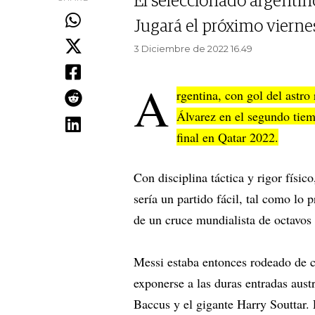
El seleccionado argentino 
Jugará el próximo viernes
3 Diciembre de 2022 16.49
A
rgentina, con gol del astro
Álvarez en el segundo tiemp
final en Qatar 2022.
Con disciplina táctica y rigor físi
sería un partido fácil, tal como lo 
de un cruce mundialista de octavos 
Messi estaba entonces rodeado de c
exponerse a las duras entradas aust
Baccus y el gigante Harry Souttar. 