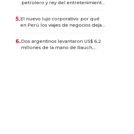
petrolero y rey del entretenimiento
que va por la licitación de
Tecnópolis junto a Fénix
5.
El nuevo lujo corporativo: por qué
en Perú los viajes de negocios dejan
de ser reuniones para convertirse
en experiencias transformadoras
6.
Dos argentinos levantaron US$ 6,2
millones de la mano de Rauch,
Englebienne y Woloski