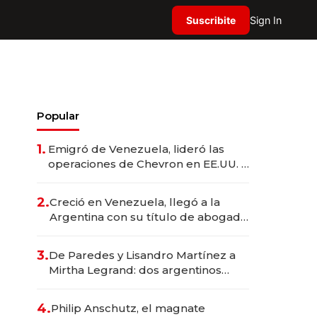
Suscribite
Sign In
Popular
1.
Emigró de Venezuela, lideró las
operaciones de Chevron en EE.UU. y
hoy es la única mujer CEO en Vaca
Muerta
2.
Creció en Venezuela, llegó a la
Argentina con su título de abogado
y construyó un imperio
gastronómico que revoluciona las
3.
De Paredes y Lisandro Martínez a
marcas "fast premium"
Mirtha Legrand: dos argentinos
impulsan el negocio del wellness
deportivo y el cuidado corporal
4.
Philip Anschutz, el magnate