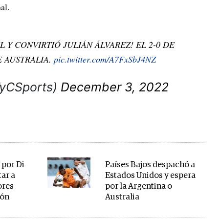
al.
 Y CONVIRTIÓ JULIÁN ÁLVAREZ! EL 2-0 DE
 AUSTRALIA.
pic.twitter.com/A7FxSbJ4NZ
TyCSports)
December 3, 2022
 por Di
Países Bajos despachó a
tar a
Estados Unidos y espera
ores
por la Argentina o
ión
Australia