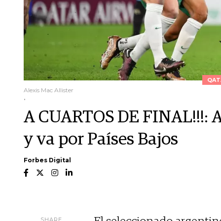
QAT
Alexis Mac Allister
.
A CUARTOS DE FINAL!!!: Ar
y va por Países Bajos
Forbes Digital
SHARE