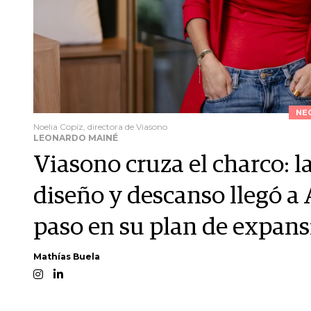
NE
Noelia Copíz, directora de Viasono
LEONARDO MAINÉ
Viasono cruza el charco: 
diseño y descanso llegó a
paso en su plan de expans
Mathías Buela