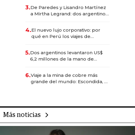
gastronómico que revoluciona
3.
De Paredes y Lisandro Martínez
las marcas "fast premium"
a Mirtha Legrand: dos argentinos
impulsan el negocio del wellness
deportivo y el cuidado corporal
4.
El nuevo lujo corporativo: por
qué en Perú los viajes de
negocios dejan de ser reuniones
para convertirse en experiencias
5.
Dos argentinos levantaron US$
transformadoras
6,2 millones de la mano de
Rauch, Englebienne y Woloski
6.
Viaje a la mina de cobre más
grande del mundo: Escondida, el
gigante chileno que exporta US$
14.000 millones anuales
Más noticias