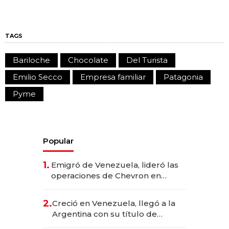
TAGS
Bariloche
Chocolate
Del Turista
Emilio Secco
Empresa familiar
Patagonia
Pyme
Popular
1.
Emigró de Venezuela, lideró las
operaciones de Chevron en
EE.UU. y hoy es la única mujer
CEO en Vaca Muerta
2.
Creció en Venezuela, llegó a la
Argentina con su título de
abogado y construyó un imperio