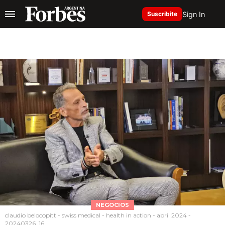
Sign In
Suscribite
NEGOCIOS
claudio belocopitt - swiss medical - health in action - abril 2024 -
20240326_16