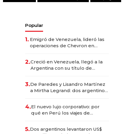
Popular
1.
Emigró de Venezuela, lideró las
operaciones de Chevron en
EE.UU. y hoy es la única mujer
CEO en Vaca Muerta
2.
Creció en Venezuela, llegó a la
Argentina con su título de
abogado y construyó un imperio
gastronómico que revoluciona
3.
De Paredes y Lisandro Martínez
las marcas "fast premium"
a Mirtha Legrand: dos argentinos
impulsan el negocio del wellness
deportivo y el cuidado corporal
4.
El nuevo lujo corporativo: por
qué en Perú los viajes de
negocios dejan de ser reuniones
para convertirse en experiencias
5.
Dos argentinos levantaron US$
transformadoras