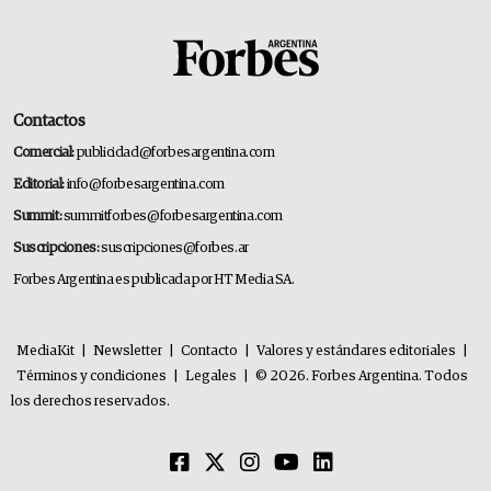
Contactos
Comercial:
publicidad@forbesargentina.com
Editorial:
info@forbesargentina.com
Summit:
summitforbes@forbesargentina.com
Suscripciones:
suscripciones@forbes.ar
Forbes Argentina es publicada por HT Media SA.
MediaKit
|
Newsletter
|
Contacto
|
Valores y estándares editoriales
|
Términos y condiciones
|
Legales
|
© 2026. Forbes Argentina. Todos
los derechos reservados.