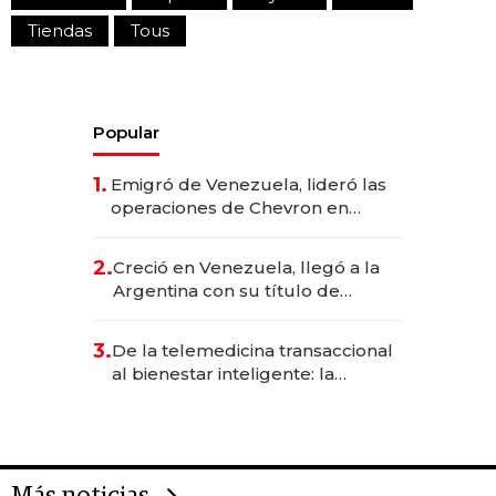
Tiendas
Tous
Popular
1.
Emigró de Venezuela, lideró las
operaciones de Chevron en
EE.UU. y hoy es la única mujer
CEO en Vaca Muerta
2.
Creció en Venezuela, llegó a la
Argentina con su título de
abogado y construyó un imperio
gastronómico que revoluciona
3.
De la telemedicina transaccional
las marcas "fast premium"
al bienestar inteligente: la
evolución de doc24 para
transformar a las organizaciones