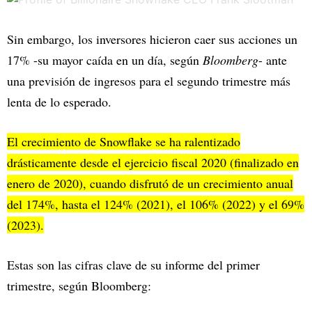
Sin embargo, los inversores hicieron caer sus acciones un
17% -su mayor caída en un día, según
Bloomberg
- ante
una previsión de ingresos para el segundo trimestre más
lenta de lo esperado.
El crecimiento de Snowflake se ha ralentizado
drásticamente desde el ejercicio fiscal 2020 (finalizado en
enero de 2020), cuando disfrutó de un crecimiento anual
del 174%, hasta el 124% (2021), el 106% (2022) y el 69%
(2023).
Estas son las cifras clave de su informe del primer
trimestre, según Bloomberg: