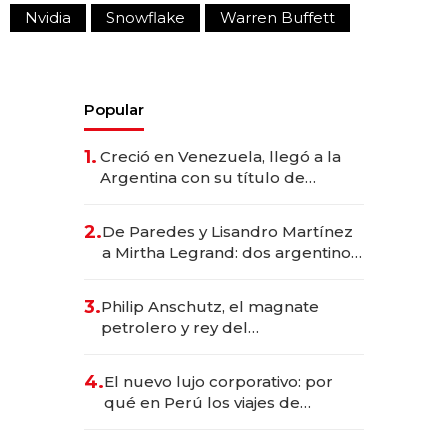
Nvidia
Snowflake
Warren Buffett
Popular
1.
Creció en Venezuela, llegó a la
Argentina con su título de
abogado y construyó un imperio
gastronómico que revoluciona
2.
De Paredes y Lisandro Martínez
las marcas "fast premium"
a Mirtha Legrand: dos argentinos
impulsan el negocio del wellness
deportivo y el cuidado corporal
3.
Philip Anschutz, el magnate
petrolero y rey del
entretenimiento que va por la
licitación de Tecnópolis junto a
4.
El nuevo lujo corporativo: por
Fénix
qué en Perú los viajes de
negocios dejan de ser reuniones
para convertirse en experiencias