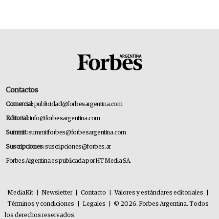
Contactos
Comercial:
publicidad@forbesargentina.com
Editorial:
info@forbesargentina.com
Summit:
summitforbes@forbesargentina.com
Suscripciones:
suscripciones@forbes.ar
Forbes Argentina es publicada por HT Media SA.
MediaKit
|
Newsletter
|
Contacto
|
Valores y estándares editoriales
|
Términos y condiciones
|
Legales
|
© 2026. Forbes Argentina. Todos
los derechos reservados.