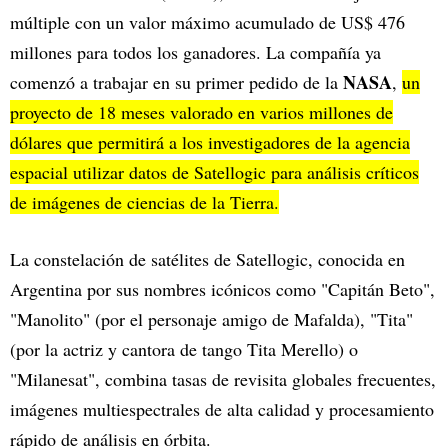
múltiple con un valor máximo acumulado de US$ 476
millones para todos los ganadores. La compañía ya
NASA
comenzó a trabajar en su primer pedido de la
,
un
proyecto de 18 meses valorado en varios millones de
dólares que permitirá a los investigadores de la agencia
espacial utilizar datos de Satellogic para análisis críticos
de imágenes de ciencias de la Tierra.
La constelación de satélites de Satellogic, conocida en
Argentina por sus nombres icónicos como "Capitán Beto",
"Manolito" (por el personaje amigo de Mafalda), "Tita"
(por la actriz y cantora de tango Tita Merello) o
"Milanesat", combina tasas de revisita globales frecuentes,
imágenes multiespectrales de alta calidad y procesamiento
rápido de análisis en órbita.