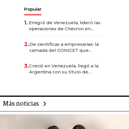
Popular
1.
Emigró de Venezuela, lideró las
operaciones de Chevron en
EE.UU. y hoy es la única mujer
CEO en Vaca Muerta
2.
De científicas a empresarias: la
camada del CONICET que
levantó más de US$ 40 millones
para fundar startups biotech
3.
Creció en Venezuela, llegó a la
Argentina con su título de
abogado y construyó un imperio
gastronómico que revoluciona
las marcas "fast premium"
Más noticias