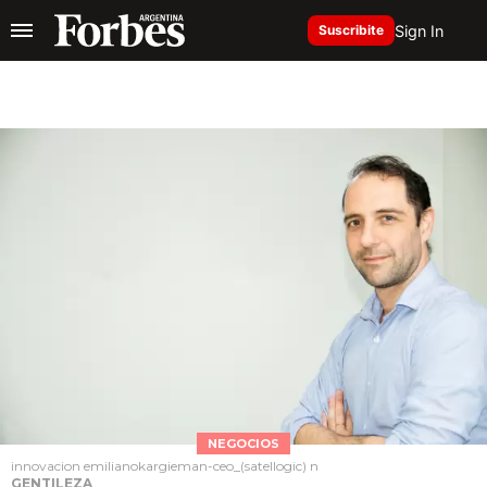
Sign In
Suscribite
NEGOCIOS
innovacion emilianokargieman-ceo_(satellogic) n
GENTILEZA