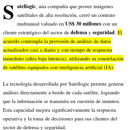
S
atellogic
, una compañía que provee imágenes
satelitales de alta resolución, cerró un contrato
US$ 30 millones
multianual valuado en
con un
defensa
seguridad
cliente estratégico del sector de
y
.
El
acuerdo contempla la provisión de análisis de datos
actualizados casi a diario y con tiempo de respuesta
inmediato (ultra baja latencia), utilizando su constelación
de satélites equipados con inteligencia artificial (IA).
La tecnología desarrollada por Satellogic permite generar
análisis directamente a bordo de cada satélite, logrando
que la información se transmita en cuestión de minutos.
Esta capacidad mejora significativamente la respuesta
operativa y la toma de decisiones para sus clientes del
sector de defensa y seguridad.