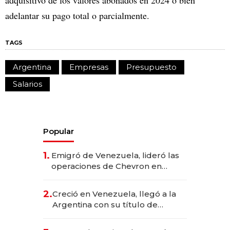
adquisitivo de los valores abonados en 2024 o bien
adelantar su pago total o parcialmente.
TAGS
Argentina
Empresas
Presupuesto
Salarios
Popular
1.
Emigró de Venezuela, lideró las
operaciones de Chevron en
EE.UU. y hoy es la única mujer
CEO en Vaca Muerta
2.
Creció en Venezuela, llegó a la
Argentina con su título de
abogado y construyó un imperio
gastronómico que revoluciona