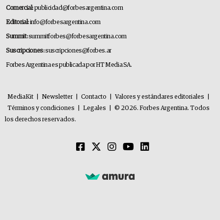
Comercial:
publicidad@forbesargentina.com
Editorial:
info@forbesargentina.com
Summit:
summitforbes@forbesargentina.com
Suscripciones:
suscripciones@forbes.ar
Forbes Argentina es publicada por HT Media SA.
MediaKit
|
Newsletter
|
Contacto
|
Valores y estándares editoriales
|
Términos y condiciones
|
Legales
|
© 2026. Forbes Argentina. Todos
los derechos reservados.