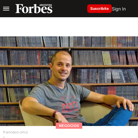
Sign In
Suscribite
NEGOCIOS
francisco ortiz
-