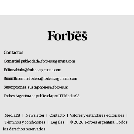
Contactos
Comercial:
publicidad@forbesargentina.com
Editorial:
info@forbesargentina.com
Summit:
summitforbes@forbesargentina.com
Suscripciones:
suscripciones@forbes.ar
Forbes Argentina es publicada por HT Media SA.
MediaKit
|
Newsletter
|
Contacto
|
Valores y estándares editoriales
|
Términos y condiciones
|
Legales
|
© 2026. Forbes Argentina. Todos
los derechos reservados.