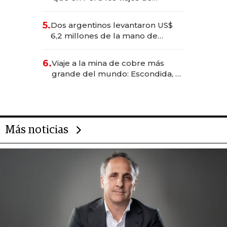
negocios dejan de ser reuniones
para convertirse en experiencias
5.
Dos argentinos levantaron US$
transformadoras
6,2 millones de la mano de
Rauch, Englebienne y Woloski
6.
Viaje a la mina de cobre más
grande del mundo: Escondida, el
gigante chileno que exporta US$
14.000 millones anuales
Más noticias