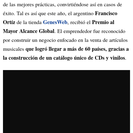
de las mejores prácticas, convirtiéndose así en casos de
Francisco
éxito. Tal es así que este año, el argentino
Ortíz
GenesWeb
Premio al
de la tienda
, recibió el
Mayor Alcance Global
. El emprendedor fue reconocido
por construir un negocio enfocado en la venta de artículos
que logró llegar a más de 60 países, gracias a
musicales
la construcción de un catálogo único de CDs y vinilos
.