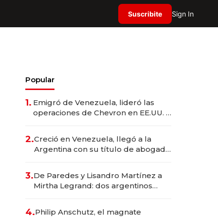
Suscribite
Sign In
Popular
1.
Emigró de Venezuela, lideró las
operaciones de Chevron en EE.UU. y
hoy es la única mujer CEO en Vaca
Muerta
2.
Creció en Venezuela, llegó a la
Argentina con su título de abogado
y construyó un imperio
gastronómico que revoluciona las
3.
De Paredes y Lisandro Martínez a
marcas "fast premium"
Mirtha Legrand: dos argentinos
impulsan el negocio del wellness
deportivo y el cuidado corporal
4.
Philip Anschutz, el magnate