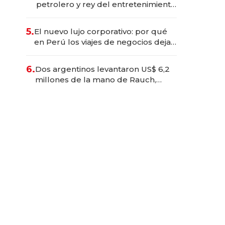
petrolero y rey del entretenimiento
que va por la licitación de
Tecnópolis junto a Fénix
5.
El nuevo lujo corporativo: por qué
en Perú los viajes de negocios dejan
de ser reuniones para convertirse
en experiencias transformadoras
6.
Dos argentinos levantaron US$ 6,2
millones de la mano de Rauch,
Englebienne y Woloski