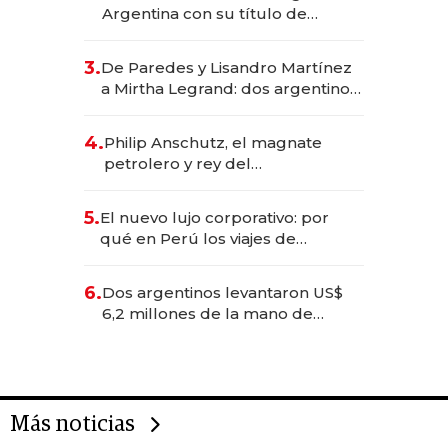
Argentina con su título de
abogado y construyó un imperio
gastronómico que revoluciona
3.
De Paredes y Lisandro Martínez
las marcas "fast premium"
a Mirtha Legrand: dos argentinos
impulsan el negocio del wellness
deportivo y el cuidado corporal
4.
Philip Anschutz, el magnate
petrolero y rey del
entretenimiento que va por la
licitación de Tecnópolis junto a
5.
El nuevo lujo corporativo: por
Fénix
qué en Perú los viajes de
negocios dejan de ser reuniones
para convertirse en experiencias
6.
Dos argentinos levantaron US$
transformadoras
6,2 millones de la mano de
Rauch, Englebienne y Woloski
Más noticias