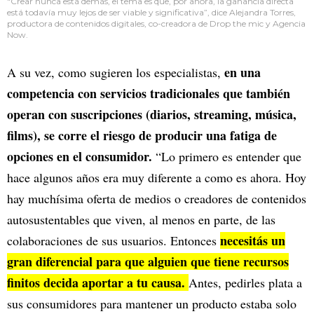
"Crear nunca está demás, el tema es que, por ahora, la ganancia directa
está todavía muy lejos de ser viable y significativa”, dice Alejandra Torres,
productora de contenidos digitales, co-creadora de Drop the mic y Agencia
Now.
en una
A su vez, como sugieren los especialistas,
competencia con servicios tradicionales que también
operan con suscripciones (diarios, streaming, música,
films), se corre el riesgo de producir una fatiga de
opciones en el consumidor.
“Lo primero es entender que
hace algunos años era muy diferente a como es ahora. Hoy
hay muchísima oferta de medios o creadores de contenidos
autosustentables que viven, al menos en parte, de las
necesitás un
colaboraciones de sus usuarios. Entonces
gran diferencial para que alguien que tiene recursos
finitos decida aportar a tu causa.
Antes, pedirles plata a
sus consumidores para mantener un producto estaba solo