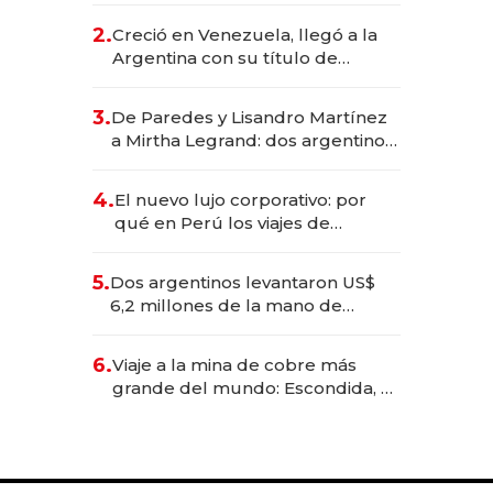
CEO en Vaca Muerta
2.
Creció en Venezuela, llegó a la
Argentina con su título de
abogado y construyó un imperio
gastronómico que revoluciona
3.
De Paredes y Lisandro Martínez
las marcas "fast premium"
a Mirtha Legrand: dos argentinos
impulsan el negocio del wellness
deportivo y el cuidado corporal
4.
El nuevo lujo corporativo: por
qué en Perú los viajes de
negocios dejan de ser reuniones
para convertirse en experiencias
5.
Dos argentinos levantaron US$
transformadoras
6,2 millones de la mano de
Rauch, Englebienne y Woloski
6.
Viaje a la mina de cobre más
grande del mundo: Escondida, el
gigante chileno que exporta US$
14.000 millones anuales