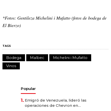
*Fotos: Gentileza Michelini i Mufatto (fotos de bodega de
El Bierzo)
TAGS
Bodega
Malbec
Michelini i Mufatto
Vinos
Popular
1.
Emigró de Venezuela, lideró las
operaciones de Chevron en
EE.UU. y hoy es la única mujer