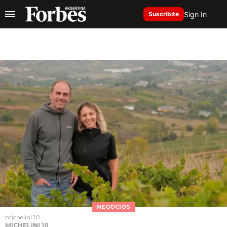
Sign In
Suscribite
NEGOCIOS
michelini 10
MICHELINI 10