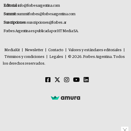
Editorial:
info@forbesargentina.com
Summit:
summitforbes@forbesargentina.com
Suscripciones:
suscripciones@forbes.ar
Forbes Argentina es publicada por HT Media SA.
MediaKit
|
Newsletter
|
Contacto
|
Valores y estándares editoriales
|
Términos y condiciones
|
Legales
|
© 2026. Forbes Argentina. Todos
los derechos reservados.