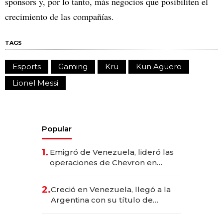
sponsors y, por lo tanto, más negocios que posibiliten el
crecimiento de las compañías.
TAGS
Esports
Gaming
Krü
Kun Agüero
Lionel Messi
Popular
1.
Emigró de Venezuela, lideró las
operaciones de Chevron en
EE.UU. y hoy es la única mujer
CEO en Vaca Muerta
2.
Creció en Venezuela, llegó a la
Argentina con su título de
abogado y construyó un imperio
gastronómico que revoluciona