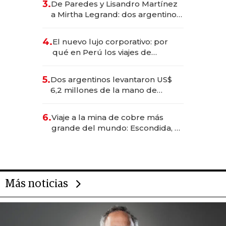
3.
De Paredes y Lisandro Martínez
las marcas "fast premium"
a Mirtha Legrand: dos argentinos
impulsan el negocio del wellness
deportivo y el cuidado corporal
4.
El nuevo lujo corporativo: por
qué en Perú los viajes de
negocios dejan de ser reuniones
para convertirse en experiencias
5.
Dos argentinos levantaron US$
transformadoras
6,2 millones de la mano de
Rauch, Englebienne y Woloski
6.
Viaje a la mina de cobre más
grande del mundo: Escondida, el
gigante chileno que exporta US$
14.000 millones anuales
Más noticias