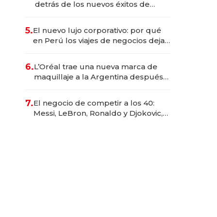
detrás de los nuevos éxitos de
Netflix
5.
El nuevo lujo corporativo: por qué
en Perú los viajes de negocios dejan
de ser reuniones para convertirse
en experiencias transformadoras
6.
L’Oréal trae una nueva marca de
maquillaje a la Argentina después
de 8 años: la estrategia para
conquistar a la Generación Z
7.
El negocio de competir a los 40:
Messi, LeBron, Ronaldo y Djokovic,
las caras detrás del mercado de la
longevidad deportiva