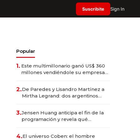
Suscribite
Sign In
Popular
1.
Este multimillonario ganó US$ 360
millones vendiéndole su empresa
de psicodélicos a Eli Lilly
2.
De Paredes y Lisandro Martínez a
Mirtha Legrand: dos argentinos
impulsan el negocio del wellness
deportivo y el cuidado corporal
3.
Jensen Huang anticipa el fin de la
programación y revela qué
aprender para trabajar con IA
4.
El universo Coben: el hombre