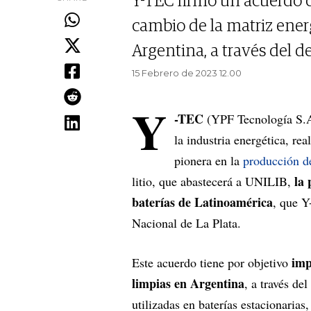
Y-TEC firmó un acuerdo c
cambio de la matriz ener
Argentina, a través del d
15 Febrero de 2023 12.00
Y
-TEC
(YPF Tecnología S.A.
la industria energética, r
pionera en la
producción de
la 
litio, que abastecerá a UNILIB,
baterías de Latinoamérica
, que Y
Nacional de La Plata.
impu
Este acuerdo tiene por objetivo
limpias en Argentina
, a través de
utilizadas en baterías estacionarias