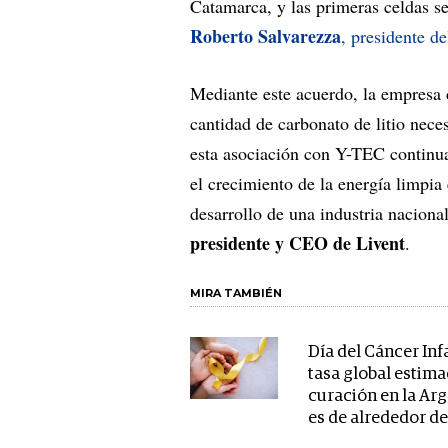
Catamarca, y las primeras celdas s
Roberto Salvarezza
, presidente d
Mediante este acuerdo, la empresa 
cantidad de carbonato de litio nec
esta asociación con Y-TEC continua
el crecimiento de la energía limpi
desarrollo de una industria nacion
presidente y CEO de Livent
.
MIRA TAMBIÉN
Día del Cáncer Infa
tasa global estim
curación en la Ar
es de alrededor d