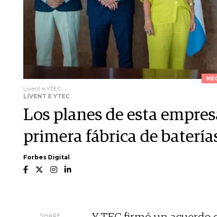
NE
Livent e YTEC
LIVENT E YTEC
Los planes de esta empres
primera fábrica de batería
Forbes Digital
SHARE