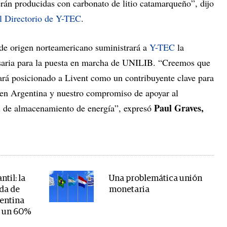
erán producidas con carbonato de litio catamarqueño”, dijo
el Directorio de Y-TEC
.
de origen norteamericano suministrará a
Y-TEC
la
esaria para la puesta en marcha de UNILIB. “Creemos que
rá posicionado a Livent como un contribuyente clave para
a en Argentina y nuestro compromiso de apoyar al
Paul Graves,
al de almacenamiento de energía”, expresó
ntil: la
Una problemática unión
ada de
monetaria
gentina
e un 60%