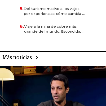
negocios dejan de ser reuniones
para convertirse en experiencias
5.
Del turismo masivo a los viajes
transformadoras
por experiencias: cómo cambia el
negocio de la asistencia al viajero
6.
Viaje a la mina de cobre más
grande del mundo: Escondida, el
gigante chileno que exporta US$
14.000 millones anuales
Más noticias