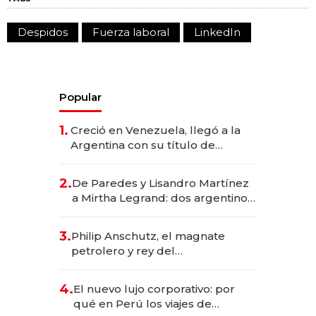
Despidos
Fuerza laboral
LinkedIn
Popular
1.
Creció en Venezuela, llegó a la
Argentina con su título de
abogado y construyó un imperio
gastronómico que revoluciona
2.
De Paredes y Lisandro Martínez
las marcas "fast premium"
a Mirtha Legrand: dos argentinos
impulsan el negocio del wellness
deportivo y el cuidado corporal
3.
Philip Anschutz, el magnate
petrolero y rey del
entretenimiento que va por la
licitación de Tecnópolis junto a
4.
El nuevo lujo corporativo: por
Fénix
qué en Perú los viajes de