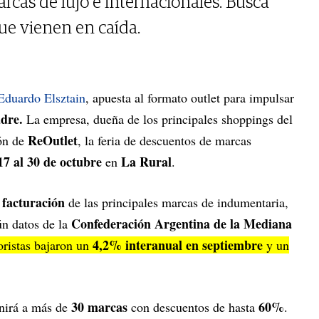
rcas de lujo e internacionales. Busca
ue vienen en caída.
duardo Elsztain
, apuesta al formato outlet para impulsar
dre.
La empresa, dueña de los principales shoppings del
ReOutlet
ión de
, la feria de descuentos de marcas
17 al 30 de octubre
La Rural
en
.
 facturación
de las principales marcas de indumentaria,
Confederación Argentina de la Mediana
ún datos de la
4,2% interanual en septiembre
oristas bajaron un
y un
30 marcas
60%
unirá a más de
con descuentos de hasta
.