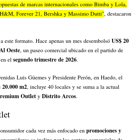
ropuestas de marcas internacionales como Bimba y Lola,
 H&M, Forever 21, Bershka y Massimo Dutti"
, destacaron
US$ 20
e a este formato. Hace apenas un mes desembolsó
Al Oeste
, un paseo comercial ubicado en el partido de
segundo trimestre de 2026
 en el
.
avenidas Luis Güemes y Presidente Perón, en Haedo, el
20.000 m2
e
, incluye 40 locales y se suma a la actual
Premium Outlet
Distrito Arcos
y
.
let
promociones y
 consumidor cada vez más enfocado en
onsumidores se inclina por los centros comerciales de