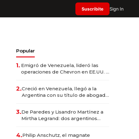
Suscribite
Sign In
Popular
1.
Emigró de Venezuela, lideró las
operaciones de Chevron en EE.UU. y
hoy es la única mujer CEO en Vaca
Muerta
2.
Creció en Venezuela, llegó a la
Argentina con su título de abogado
y construyó un imperio
gastronómico que revoluciona las
3.
De Paredes y Lisandro Martínez a
marcas "fast premium"
Mirtha Legrand: dos argentinos
impulsan el negocio del wellness
deportivo y el cuidado corporal
4.
Philip Anschutz, el magnate