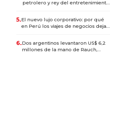
petrolero y rey del entretenimiento
que va por la licitación de
Tecnópolis junto a Fénix
5.
El nuevo lujo corporativo: por qué
en Perú los viajes de negocios dejan
de ser reuniones para convertirse
en experiencias transformadoras
6.
Dos argentinos levantaron US$ 6,2
millones de la mano de Rauch,
Englebienne y Woloski