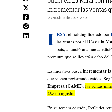
outlet en La Rural con ma
incrementar las ventas q
15 Octubre de 2025 12.30
I
RSA
, el holding liderado por
E
Día de la Ma
las ventas por el
país, anunció una nueva edic
premium que se llevará a cabo del
incrementar la
La iniciativa busca
que vienen registrando caídas. Seg
Empresa (CAME)
,
las ventas min
2% en agosto
.
En su tercera edición, ReOutlet re