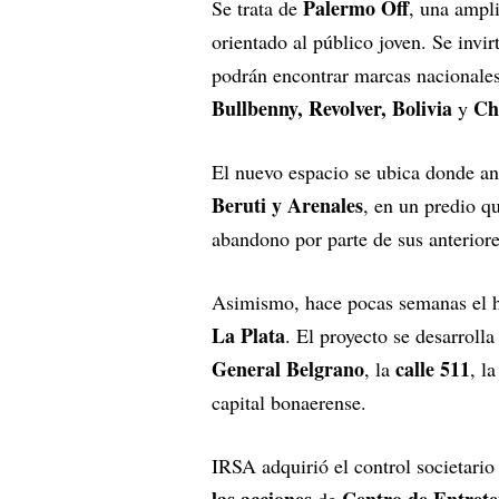
Palermo Off
Se trata de
, una ampl
orientado al público joven. Se invi
podrán encontrar marcas nacionale
Bullbenny, Revolver, Bolivia
Ch
y
El nuevo espacio se ubica donde ant
Beruti y Arenales
, en un predio q
abandono por parte de sus anteriore
Asimismo, hace pocas semanas el h
La Plata
. El proyecto se desarroll
General Belgrano
calle 511
, la
, l
capital bonaerense.
IRSA adquirió el control societario
las acciones
Centro de Entrete
de