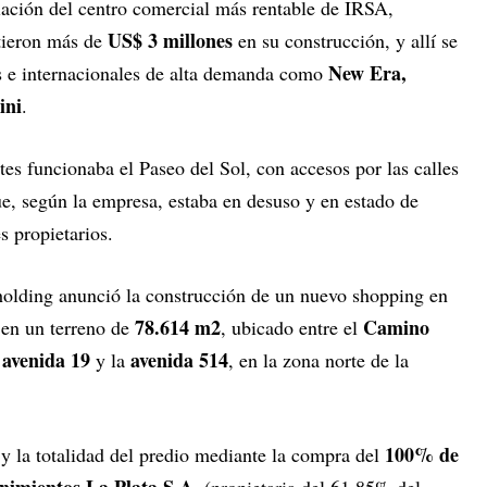
iación del centro comercial más rentable de IRSA,
US$ 3 millones
rtieron más de
en su construcción, y allí se
New Era,
s e internacionales de alta demanda como
ini
.
es funcionaba el Paseo del Sol, con accesos por las calles
ue, según la empresa, estaba en desuso y en estado de
s propietarios.
olding anunció la construcción de un nuevo shopping en
78.614 m2
Camino
a en un terreno de
, ubicado entre el
avenida 19
avenida 514
a
y la
, en la zona norte de la
100% de
 y la totalidad del predio mediante la compra del
nimientos La Plata S.A.
(propietaria del 61,85% del