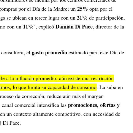
25%
s compras por el Día de la Madre; un
opta por el
21%
ngs se ubican en tercer lugar con un
de participación,
11%
Damián Di Pace
reno con un
", explicó
, director de la
gasto promedio
 consultora, el
estimado para este Día de
le a la inflación promedio, aún existe una restricción
ntinos, lo que limita su capacidad de consumo
. La suba en
 proceso de corrección, reduce aún más el margen
promociones, ofertas y
l canal comercial intensifica las
en un contexto altamente competitivo, con necesidad de
ó Di Pace.