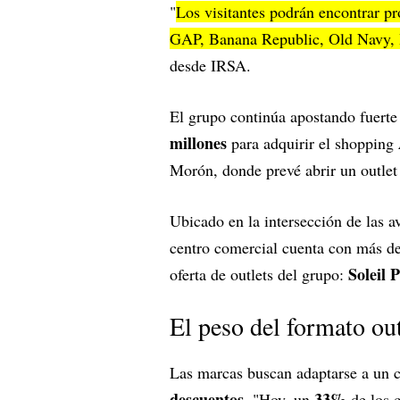
"
Los visitantes podrán encontrar p
GAP, Banana Republic, Old Navy,
desde IRSA.
El grupo continúa apostando fuert
millones
para adquirir el shopping
Morón, donde prevé abrir un outlet
Ubicado en la intersección de las 
centro comercial cuenta con más d
Soleil 
oferta de outlets del grupo:
El peso del formato out
Las marcas buscan adaptarse a un
descuentos
33%
. "Hoy, un
de los c