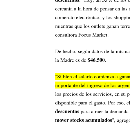
cercanía a la hora de pensar en la
comercio electrónico, y los shoppi
mientras que los outlets ganan ter
consultora Focus Market.
De hecho, según datos de la misma
$46.500
la Madre es de
.
"Si bien el salario comienza a ganar
importante del ingreso de los arge
los precios de los servicios, en su
disponible para el gasto. Por eso, e
descuentos
para atraer la demanda 
mover stocks acumulados
", agreg