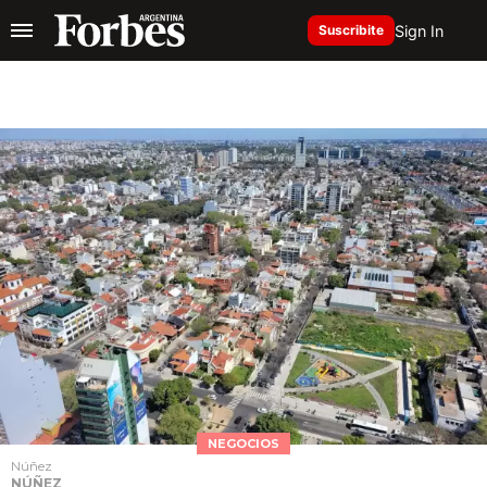
Sign In
Suscribite
NEGOCIOS
Núñez
NÚÑEZ