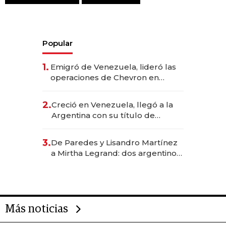
Popular
1.
Emigró de Venezuela, lideró las
operaciones de Chevron en
EE.UU. y hoy es la única mujer
CEO en Vaca Muerta
2.
Creció en Venezuela, llegó a la
Argentina con su título de
abogado y construyó un imperio
gastronómico que revoluciona
3.
De Paredes y Lisandro Martínez
las marcas "fast premium"
a Mirtha Legrand: dos argentinos
impulsan el negocio del wellness
deportivo y el cuidado corporal
Más noticias