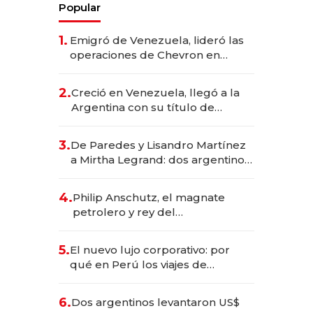
Popular
1.
Emigró de Venezuela, lideró las
operaciones de Chevron en
EE.UU. y hoy es la única mujer
CEO en Vaca Muerta
2.
Creció en Venezuela, llegó a la
Argentina con su título de
abogado y construyó un imperio
gastronómico que revoluciona
3.
De Paredes y Lisandro Martínez
las marcas "fast premium"
a Mirtha Legrand: dos argentinos
impulsan el negocio del wellness
deportivo y el cuidado corporal
4.
Philip Anschutz, el magnate
petrolero y rey del
entretenimiento que va por la
licitación de Tecnópolis junto a
5.
El nuevo lujo corporativo: por
Fénix
qué en Perú los viajes de
negocios dejan de ser reuniones
para convertirse en experiencias
6.
Dos argentinos levantaron US$
transformadoras