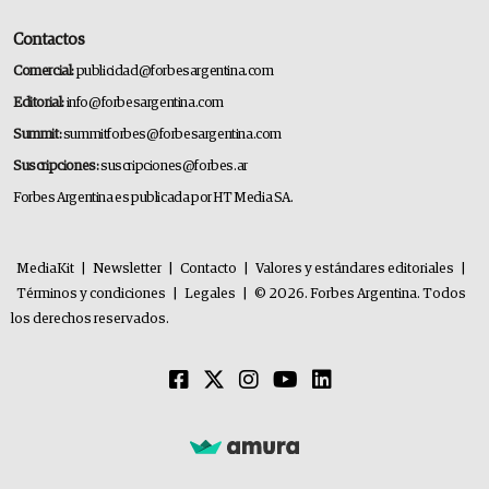
Contactos
Comercial:
publicidad@forbesargentina.com
Editorial:
info@forbesargentina.com
Summit:
summitforbes@forbesargentina.com
Suscripciones:
suscripciones@forbes.ar
Forbes Argentina es publicada por HT Media SA.
MediaKit
|
Newsletter
|
Contacto
|
Valores y estándares editoriales
|
Términos y condiciones
|
Legales
|
© 2026. Forbes Argentina. Todos
los derechos reservados.