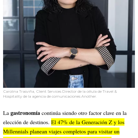
Carolina Trasviña, Client Services Director de la célula de Travel &
Hospitality de la agencia de comunicaciones Another.
gastronomía
La
continúa siendo otro factor clave en la
elección de destinos.
El 47% de la Generación Z y los
Millennials planean viajes completos para visitar un