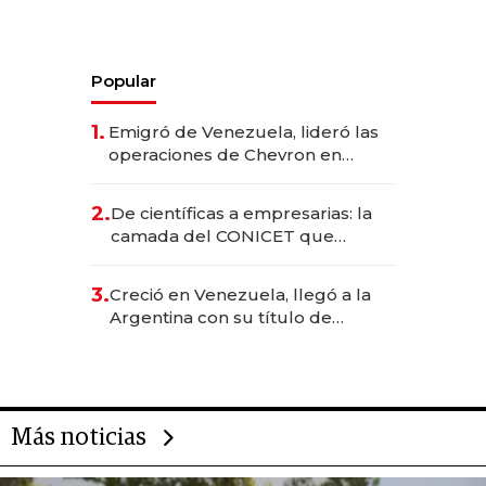
Popular
1.
Emigró de Venezuela, lideró las
operaciones de Chevron en
EE.UU. y hoy es la única mujer
CEO en Vaca Muerta
2.
De científicas a empresarias: la
camada del CONICET que
levantó más de US$ 40 millones
para fundar startups biotech
3.
Creció en Venezuela, llegó a la
Argentina con su título de
abogado y construyó un imperio
gastronómico que revoluciona
las marcas "fast premium"
Más noticias