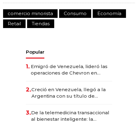
comercio minorista
Consumo
Economía
Retail
Tiendas
Popular
1.
Emigró de Venezuela, lideró las
operaciones de Chevron en
EE.UU. y hoy es la única mujer
CEO en Vaca Muerta
2.
Creció en Venezuela, llegó a la
Argentina con su título de
abogado y construyó un imperio
gastronómico que revoluciona
3.
De la telemedicina transaccional
las marcas "fast premium"
al bienestar inteligente: la
evolución de doc24 para
transformar a las organizaciones