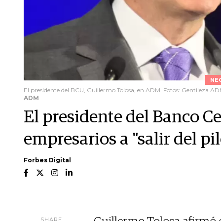
NE
El presidente del BCU, Guillermo Tolosa, en ADM. Fotos: Gentileza A
ADM
El presidente del Banco Ce
empresarios a "salir del p
Forbes Digital
SHARE