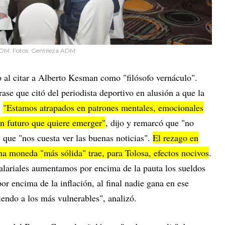
 ADM. Fotos: Gentileza ADM
io al citar a Alberto Kesman como "filósofo vernáculo".
rase que citó del periodista deportivo en alusión a que la
.
"Estamos atrapados en patrones mentales, emocionales
n futuro que quiere emerger"
, dijo y remarcó que "no
 que "nos cuesta ver las buenas noticias".
El rezago en
na moneda "más sólida" trae, para Tolosa, efectos nocivos
.
salariales aumentamos por encima de la pauta los sueldos
r encima de la inflación, al final nadie gana en ese
iendo a los más vulnerables", analizó.