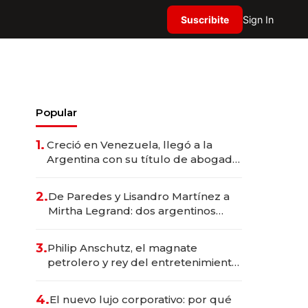
Suscribite
Sign In
Popular
1.
Creció en Venezuela, llegó a la
Argentina con su título de abogado
y construyó un imperio
gastronómico que revoluciona las
2.
De Paredes y Lisandro Martínez a
marcas "fast premium"
Mirtha Legrand: dos argentinos
impulsan el negocio del wellness
deportivo y el cuidado corporal
3.
Philip Anschutz, el magnate
petrolero y rey del entretenimiento
que va por la licitación de
Tecnópolis junto a Fénix
4.
El nuevo lujo corporativo: por qué