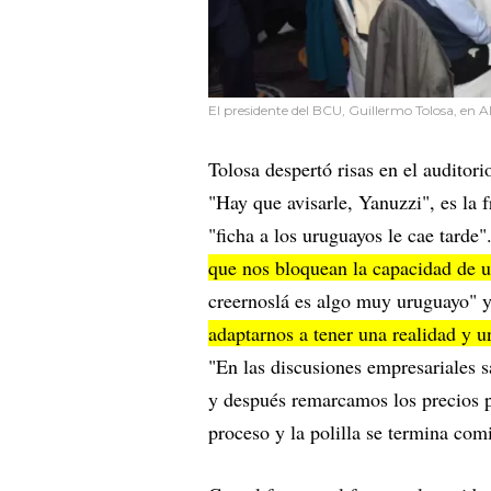
El presidente del BCU, Guillermo Tolosa, en
Tolosa despertó risas en el auditor
"Hay que avisarle, Yanuzzi", es la f
"ficha a los uruguayos le cae tarde"
que nos bloquean la capacidad de u
creernoslá es algo muy uruguayo" y
adaptarnos a tener una realidad y u
"En las discusiones empresariales 
y después remarcamos los precios po
proceso y la polilla se termina com