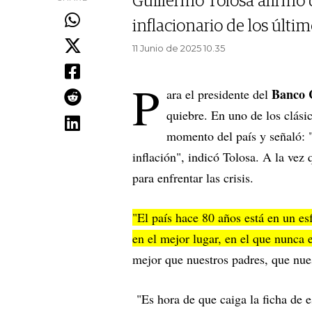
Guillermo Tolosa afirmó
inflacionario de los últi
11 Junio de 2025 10.35
P
Banco 
ara el presidente del
quiebre. En uno de los clás
momento del país y señaló: "
inflación", indicó Tolosa. A la vez
para enfrentar las crisis.
"El país hace 80 años está en un es
en el mejor lugar, en el que nunca
mejor que nuestros padres, que nues
"Es hora de que caiga la ficha de e