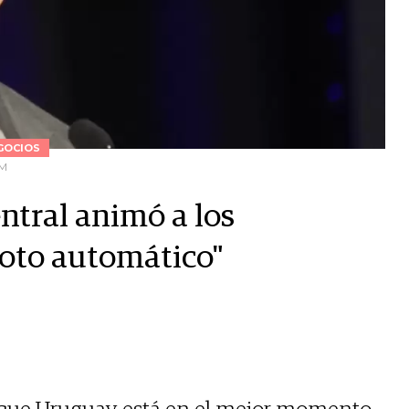
GOCIOS
DM
ntral animó a los
iloto automático"