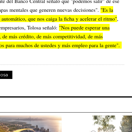
ente del Banco Central señaló que "podemos salir" de ese
pas mentales que generen nuevas decisiones".
"Es la
o automático, que nos caiga la ficha y acelerar el ritmo"
,
empresarios, Tolosa señaló:
"Nos puede esperar una
 de más crédito, de más competitividad, de más
s para muchos de ustedes y más empleo para la gente".
losa