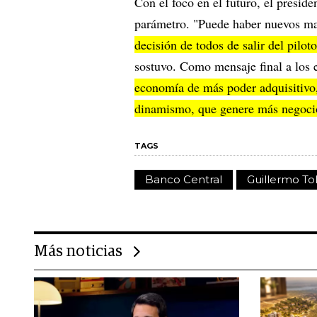
Con el foco en el futuro, el presid
parámetro. "Puede haber nuevos ma
decisión de todos de salir del pilot
sostuvo. Como mensaje final a los 
economía de más poder adquisitivo,
dinamismo, que genere más negocio
TAGS
Banco Central
Guillermo To
Más noticias