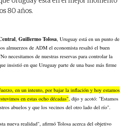
 que Uruguay está en el mejor momento
mos 80 años.
Central
Guillermo Tolosa
,
, Uruguay está en un punto de
icos almuerzos de ADM el economista resaltó el buen
No necesitamos de nuestras reservas para controlar la
 que insistió en que Uruguay parte de una base más firme
fuerzo, en un intento, por bajar la inflación y hoy estamos
 estuvimos en estas ocho décadas"
, dijo y acotó: "Estamos
tros abuelos y que los vecinos del otro lado del río".
sta nueva realidad", afirmó Tolosa acerca del objetivo