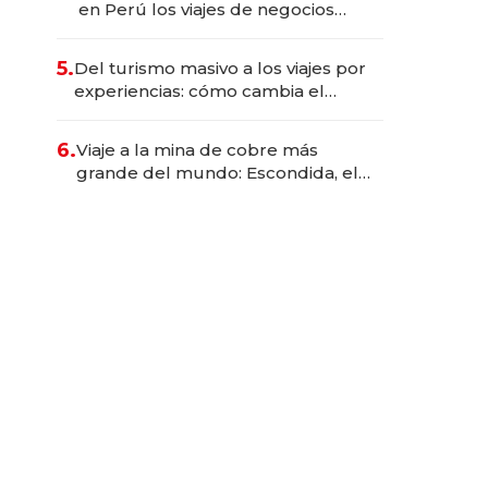
en Perú los viajes de negocios
dejan de ser reuniones para
convertirse en experiencias
5.
Del turismo masivo a los viajes por
transformadoras
experiencias: cómo cambia el
negocio de la asistencia al viajero
6.
Viaje a la mina de cobre más
grande del mundo: Escondida, el
gigante chileno que exporta US$
14.000 millones anuales