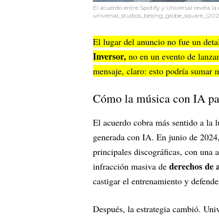
El acuerdo entre Spotify y Universal revela la
universal_studios_beijing_globe_square_(20
El lugar del anuncio no fue un deta
Inversor,
no en un evento de lanza
mensaje, claro: esto podría sumar m
Cómo la música con IA pas
El acuerdo cobra más sentido a la l
generada con IA. En junio de 2024
principales discográficas, con una 
derechos de 
infracción masiva de
castigar el entrenamiento y defende
Después, la estrategia cambió. Uni