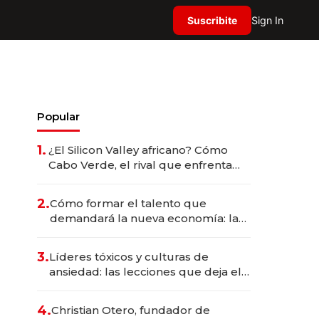
Suscribite
Sign In
Popular
1.
¿El Silicon Valley africano? Cómo
Cabo Verde, el rival que enfrenta
Argentina, se transformó en un imán
de startups tecnológicas
2.
Cómo formar el talento que
demandará la nueva economía: las
habilidades clave que hoy busca
Techint para sus equipos
3.
Líderes tóxicos y culturas de
ansiedad: las lecciones que deja el
paso de Marcelo Bielsa por la
selección uruguaya
4.
Christian Otero, fundador de