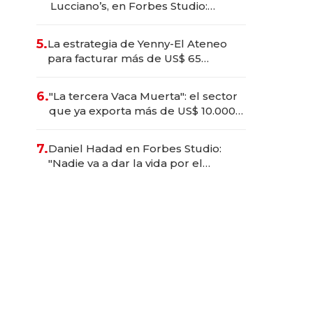
Lucciano’s, en Forbes Studio:
“Proyectamos el 75% del negocio
fuera de Argentina en cinco años”
5.
La estrategia de Yenny-El Ateneo
para facturar más de US$ 65
millones y por qué su CEO se
opone a desregular: "El negocio
6.
"La tercera Vaca Muerta": el sector
agonizaría"
que ya exporta más de US$ 10.000
millones al año
7.
Daniel Hadad en Forbes Studio:
"Nadie va a dar la vida por el
superávit fiscal; la Argentina
requiere sueños reales"