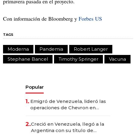
primavera pasada en el proyecto.
Con información de Bloomberg y
Forbes US
TAGS
Moderna
Pandemia
Robert Langer
Stephane Bancel
Timothy Springer
Vacuna
Popular
1.
Emigró de Venezuela, lideró las
operaciones de Chevron en
EE.UU. y hoy es la única mujer
CEO en Vaca Muerta
2.
Creció en Venezuela, llegó a la
Argentina con su título de