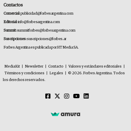
Contactos
Comercial:
publicidad@forbesargentina.com
Editorial:
info@forbesargentina.com
Summit:
summitforbes@forbesargentina.com
Suscripciones:
suscripciones@forbes.ar
Forbes Argentina es publicada por HT Media SA.
MediaKit
|
Newsletter
|
Contacto
|
Valores y estándares editoriales
|
Términos y condiciones
|
Legales
|
© 2026. Forbes Argentina. Todos
los derechos reservados.