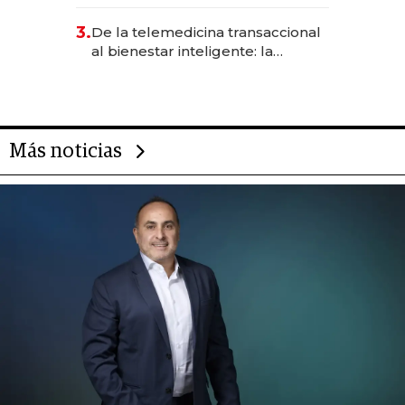
abogado y construyó un imperio
gastronómico que revoluciona
3.
De la telemedicina transaccional
las marcas "fast premium"
al bienestar inteligente: la
evolución de doc24 para
transformar a las organizaciones
Más noticias