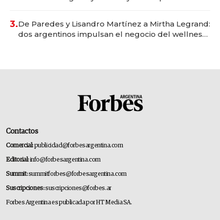
gastronómico que revoluciona las marcas "fast
premium"
3.
De Paredes y Lisandro Martínez a Mirtha Legrand:
dos argentinos impulsan el negocio del wellness
deportivo y el cuidado corporal
Contactos
Comercial:
publicidad@forbesargentina.com
Editorial:
info@forbesargentina.com
Summit:
summitforbes@forbesargentina.com
Suscripciones:
suscripciones@forbes.ar
Forbes Argentina es publicada por HT Media SA.