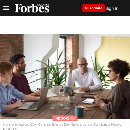
Sign In
Suscribite
NEGOCIOS
Hombre Vestido Con Camisa Blanca De Manga Larga Con Lápiz Negro
PEXELS