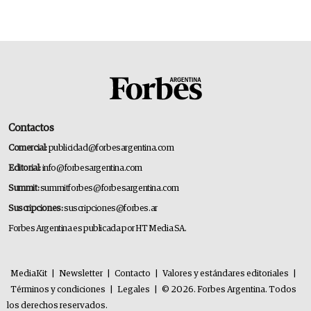
Contactos
Comercial:
publicidad@forbesargentina.com
Editorial:
info@forbesargentina.com
Summit:
summitforbes@forbesargentina.com
Suscripciones:
suscripciones@forbes.ar
Forbes Argentina es publicada por HT Media SA.
MediaKit
|
Newsletter
|
Contacto
|
Valores y estándares editoriales
|
Términos y condiciones
|
Legales
|
© 2026. Forbes Argentina. Todos
los derechos reservados.