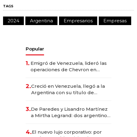
TAGS
2024
Argentina
Empresarios
Empresas
Popular
1.
Emigró de Venezuela, lideró las
operaciones de Chevron en
EE.UU. y hoy es la única mujer
CEO en Vaca Muerta
2.
Creció en Venezuela, llegó a la
Argentina con su título de
abogado y construyó un imperio
gastronómico que revoluciona
3.
De Paredes y Lisandro Martínez
las marcas "fast premium"
a Mirtha Legrand: dos argentinos
impulsan el negocio del wellness
deportivo y el cuidado corporal
4.
El nuevo lujo corporativo: por