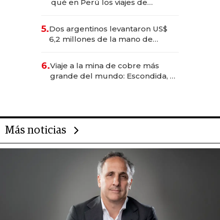
qué en Perú los viajes de
negocios dejan de ser reuniones
para convertirse en experiencias
5.
Dos argentinos levantaron US$
transformadoras
6,2 millones de la mano de
Rauch, Englebienne y Woloski
6.
Viaje a la mina de cobre más
grande del mundo: Escondida, el
gigante chileno que exporta US$
14.000 millones anuales
Más noticias