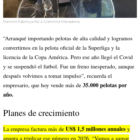
Ramiro Fabris junto a Gianinna Maradona
“Arranqué importando pelotas de alta calidad y logramos
convertirnos en la pelota oficial de la Superliga y la
licencia de la Copa América. Pero ese año llegó el Covid
y se suspendió el futbol. Fue un freno inesperado, aunque
después volvimos a tomar impulso”, recuerda el
35.000 pelotas por
empresario, que hoy vende más de
año.
Planes de crecimiento
US$ 1,5 millones anuales
La empresa factura más de
y
apunta a triplicar ese número en 2026. “Vamos a sumar