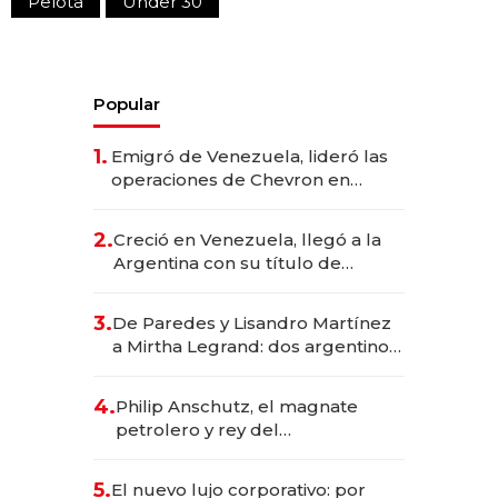
Pelota
Under 30
Popular
1.
Emigró de Venezuela, lideró las
operaciones de Chevron en
EE.UU. y hoy es la única mujer
CEO en Vaca Muerta
2.
Creció en Venezuela, llegó a la
Argentina con su título de
abogado y construyó un imperio
gastronómico que revoluciona
3.
De Paredes y Lisandro Martínez
las marcas "fast premium"
a Mirtha Legrand: dos argentinos
impulsan el negocio del wellness
deportivo y el cuidado corporal
4.
Philip Anschutz, el magnate
petrolero y rey del
entretenimiento que va por la
licitación de Tecnópolis junto a
5.
El nuevo lujo corporativo: por