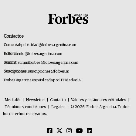
Contactos
Comercial:
publicidad@forbesargentina.com
Editorial:
info@forbesargentina.com
Summit:
summitforbes@forbesargentina.com
Suscripciones:
suscripciones@forbes.ar
Forbes Argentina es publicada por HT Media SA.
MediaKit
|
Newsletter
|
Contacto
|
Valores y estándares editoriales
|
Términos y condiciones
|
Legales
|
© 2026. Forbes Argentina. Todos
los derechos reservados.