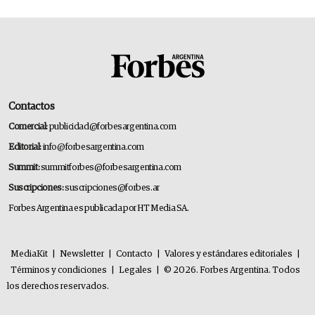
Contactos
Comercial:
publicidad@forbesargentina.com
Editorial:
info@forbesargentina.com
Summit:
summitforbes@forbesargentina.com
Suscripciones:
suscripciones@forbes.ar
Forbes Argentina es publicada por HT Media SA.
MediaKit
|
Newsletter
|
Contacto
|
Valores y estándares editoriales
|
Términos y condiciones
|
Legales
|
© 2026. Forbes Argentina. Todos
los derechos reservados.