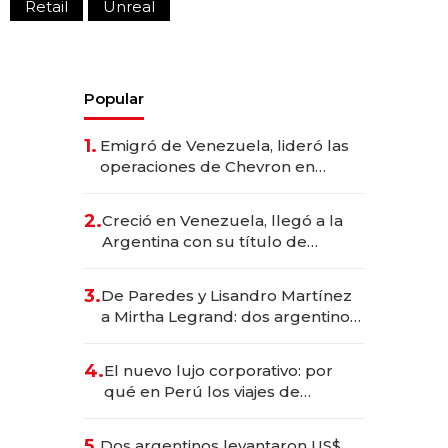
Retail
Unreal
Popular
1.
Emigró de Venezuela, lideró las
operaciones de Chevron en
EE.UU. y hoy es la única mujer
CEO en Vaca Muerta
2.
Creció en Venezuela, llegó a la
Argentina con su título de
abogado y construyó un imperio
gastronómico que revoluciona
3.
De Paredes y Lisandro Martínez
las marcas "fast premium"
a Mirtha Legrand: dos argentinos
impulsan el negocio del wellness
deportivo y el cuidado corporal
4.
El nuevo lujo corporativo: por
qué en Perú los viajes de
negocios dejan de ser reuniones
para convertirse en experiencias
5.
Dos argentinos levantaron US$