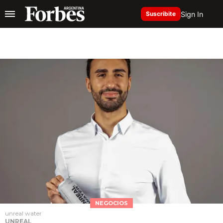
Sign In
Suscribite
NEGOCIOS
unreal water
UNREAL