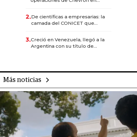
operaciones de Chevron en
EE.UU. y hoy es la única mujer
CEO en Vaca Muerta
2.
De científicas a empresarias: la
camada del CONICET que
levantó más de US$ 40 millones
para fundar startups biotech
3.
Creció en Venezuela, llegó a la
Argentina con su título de
abogado y construyó un imperio
gastronómico que revoluciona
las marcas "fast premium"
Más noticias