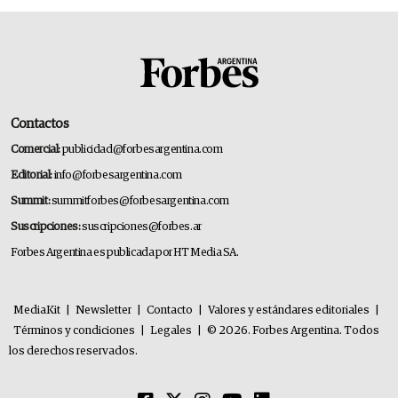
Contactos
Comercial:
publicidad@forbesargentina.com
Editorial:
info@forbesargentina.com
Summit:
summitforbes@forbesargentina.com
Suscripciones:
suscripciones@forbes.ar
Forbes Argentina es publicada por HT Media SA.
MediaKit
|
Newsletter
|
Contacto
|
Valores y estándares editoriales
|
Términos y condiciones
|
Legales
|
© 2026. Forbes Argentina. Todos
los derechos reservados.