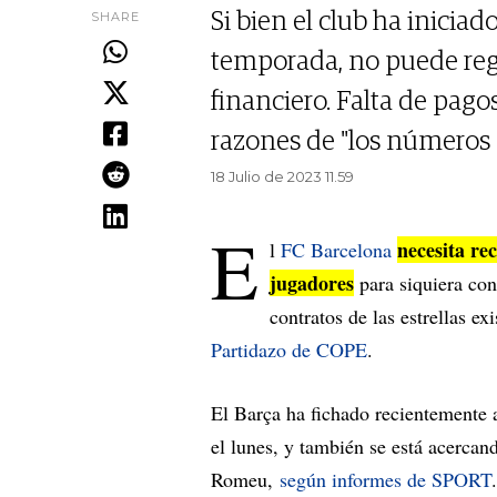
SHARE
Si bien el club ha iniciad
temporada, no puede regis
financiero. Falta de pagos
razones de "los números e
18 Julio de 2023 11.59
E
necesita re
l
FC Barcelona
jugadores
para siquiera cons
contratos de las estrellas ex
Partidazo de COPE
.
El Barça ha fichado recientemente 
el lunes, y también se está acercan
Romeu,
según informes de SPORT
.