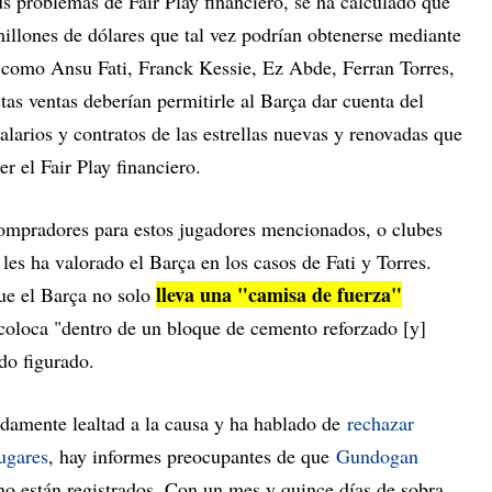
s problemas de Fair Play financiero, se ha calculado que
millones de dólares que tal vez podrían obtenerse mediante
s como Ansu Fati, Franck Kessie, Ez Abde, Ferran Torres,
as ventas deberían permitirle al Barça dar cuenta del
salarios y contratos de las estrellas nuevas y renovadas que
r el Fair Play financiero.
compradores para estos jugadores mencionados, o clubes
les ha valorado el Barça en los casos de Fati y Torres.
lleva una "camisa de fuerza"
que el Barça no solo
 coloca "dentro de un bloque de cemento reforzado [y]
do figurado.
damente lealtad a la causa y ha hablado de
rechazar
lugares
, hay informes preocupantes de que
Gundogan
no están registrados. Con un mes y quince días de sobra