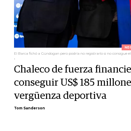
NE
El Barca fichó a Gündogan pero podría no registrarlo si no consigue el
.
Chaleco de fuerza financie
conseguir US$ 185 millone
vergüenza deportiva
Tom Sanderson