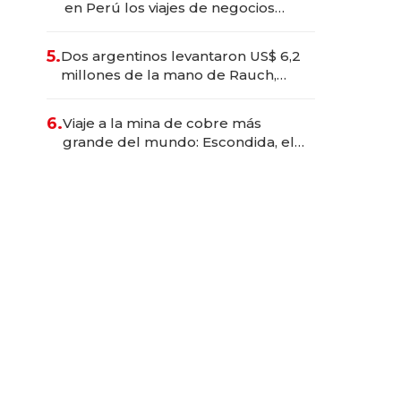
en Perú los viajes de negocios
dejan de ser reuniones para
convertirse en experiencias
5.
Dos argentinos levantaron US$ 6,2
transformadoras
millones de la mano de Rauch,
Englebienne y Woloski
6.
Viaje a la mina de cobre más
grande del mundo: Escondida, el
gigante chileno que exporta US$
14.000 millones anuales