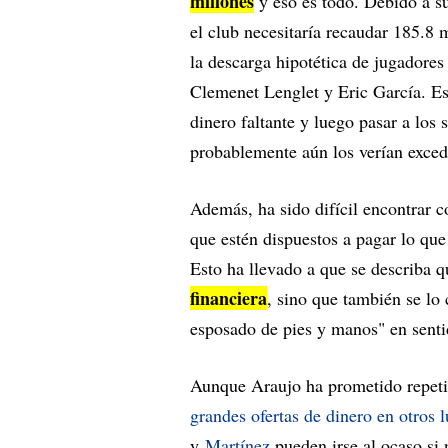
millones
y eso es todo. Debido a su
el club necesitaría recaudar 185.8 
la descarga hipotética de jugadore
Clemenet Lenglet y Eric García. Est
dinero faltante y luego pasar a los 
probablemente aún los verían excede
Además, ha sido difícil encontrar 
que estén dispuestos a pagar lo que 
Esto ha llevado a que se describa 
financiera
, sino que también se lo
esposado de pies y manos" en senti
Aunque Araujo ha prometido repeti
grandes ofertas de dinero en otros 
y
Martínez
pueden irse al ocaso si 