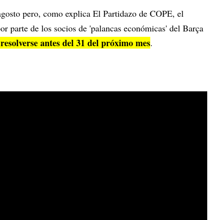
 agosto pero, como explica El Partidazo de COPE, el
or parte de los socios de 'palancas económicas' del Barça
esolverse antes del 31 del próximo mes
.