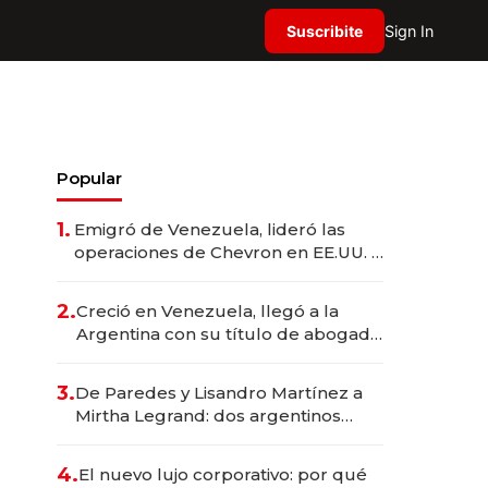
Suscribite
Sign In
Popular
1.
Emigró de Venezuela, lideró las
operaciones de Chevron en EE.UU. y
hoy es la única mujer CEO en Vaca
Muerta
2.
Creció en Venezuela, llegó a la
Argentina con su título de abogado
y construyó un imperio
gastronómico que revoluciona las
3.
De Paredes y Lisandro Martínez a
marcas "fast premium"
Mirtha Legrand: dos argentinos
impulsan el negocio del wellness
deportivo y el cuidado corporal
4.
El nuevo lujo corporativo: por qué