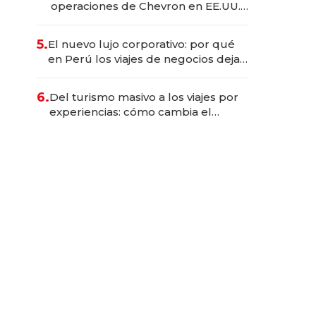
operaciones de Chevron en EE.UU.
y hoy es la única mujer CEO en Vaca
Muerta
5.
El nuevo lujo corporativo: por qué
en Perú los viajes de negocios dejan
de ser reuniones para convertirse
en experiencias transformadoras
6.
Del turismo masivo a los viajes por
experiencias: cómo cambia el
negocio de la asistencia al viajero