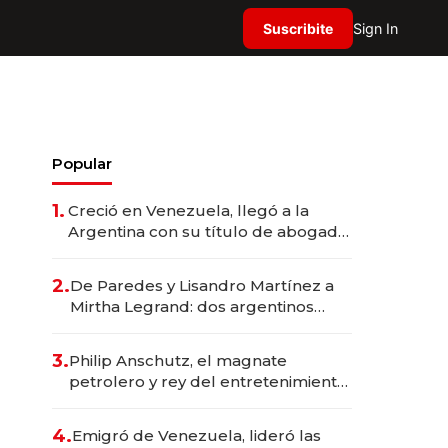
Suscribite
Sign In
Popular
1.
Creció en Venezuela, llegó a la
Argentina con su título de abogado
y construyó un imperio
gastronómico que revoluciona las
2.
De Paredes y Lisandro Martínez a
marcas "fast premium"
Mirtha Legrand: dos argentinos
impulsan el negocio del wellness
deportivo y el cuidado corporal
3.
Philip Anschutz, el magnate
petrolero y rey del entretenimiento
que va por la licitación de
Tecnópolis junto a Fénix
4.
Emigró de Venezuela, lideró las