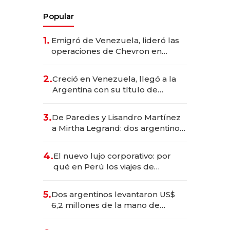
Popular
1.
Emigró de Venezuela, lideró las
operaciones de Chevron en
EE.UU. y hoy es la única mujer
CEO en Vaca Muerta
2.
Creció en Venezuela, llegó a la
Argentina con su título de
abogado y construyó un imperio
gastronómico que revoluciona
3.
De Paredes y Lisandro Martínez
las marcas "fast premium"
a Mirtha Legrand: dos argentinos
impulsan el negocio del wellness
deportivo y el cuidado corporal
4.
El nuevo lujo corporativo: por
qué en Perú los viajes de
negocios dejan de ser reuniones
para convertirse en experiencias
5.
Dos argentinos levantaron US$
transformadoras
6,2 millones de la mano de
Rauch, Englebienne y Woloski