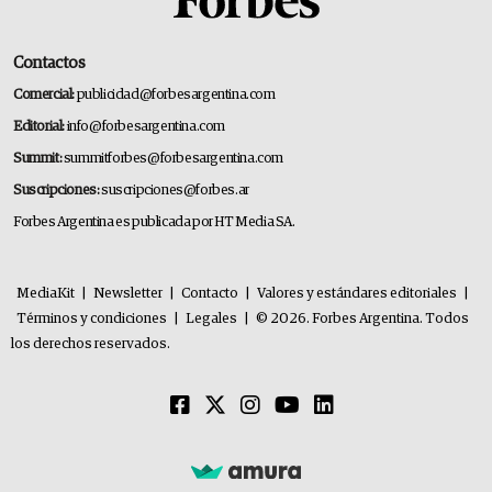
Contactos
Comercial:
publicidad@forbesargentina.com
Editorial:
info@forbesargentina.com
Summit:
summitforbes@forbesargentina.com
Suscripciones:
suscripciones@forbes.ar
Forbes Argentina es publicada por HT Media SA.
MediaKit
|
Newsletter
|
Contacto
|
Valores y estándares editoriales
|
Términos y condiciones
|
Legales
|
© 2026. Forbes Argentina. Todos
los derechos reservados.