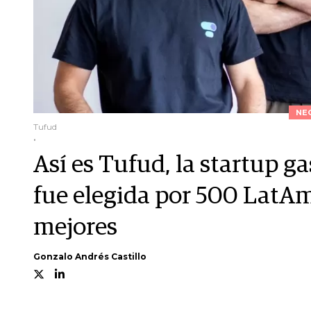
NE
Tufud
.
Así es Tufud, la startup 
fue elegida por 500 LatAm
mejores
Gonzalo Andrés Castillo