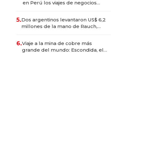
en Perú los viajes de negocios
dejan de ser reuniones para
convertirse en experiencias
5.
Dos argentinos levantaron US$ 6,2
transformadoras
millones de la mano de Rauch,
Englebienne y Woloski
6.
Viaje a la mina de cobre más
grande del mundo: Escondida, el
gigante chileno que exporta US$
14.000 millones anuales