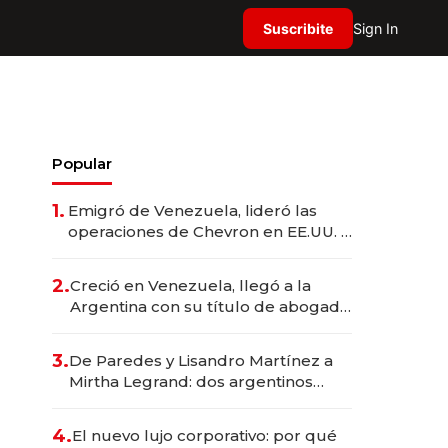
Suscribite
Sign In
Popular
1.
Emigró de Venezuela, lideró las
operaciones de Chevron en EE.UU. y
hoy es la única mujer CEO en Vaca
Muerta
2.
Creció en Venezuela, llegó a la
Argentina con su título de abogado
y construyó un imperio
gastronómico que revoluciona las
3.
De Paredes y Lisandro Martínez a
marcas "fast premium"
Mirtha Legrand: dos argentinos
impulsan el negocio del wellness
deportivo y el cuidado corporal
4.
El nuevo lujo corporativo: por qué