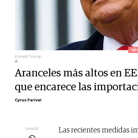
NE
Donald Trump
A
Aranceles más altos en E
que encarece las importac
Cyrus Farivar
SHARE
Las recientes medidas im