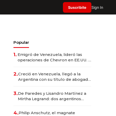
Suscribite
Sign In
Popular
1.
Emigró de Venezuela, lideró las
operaciones de Chevron en EE.UU. y
hoy es la única mujer CEO en Vaca
Muerta
2.
Creció en Venezuela, llegó a la
Argentina con su título de abogado
y construyó un imperio
gastronómico que revoluciona las
3.
De Paredes y Lisandro Martínez a
marcas "fast premium"
Mirtha Legrand: dos argentinos
impulsan el negocio del wellness
deportivo y el cuidado corporal
4.
Philip Anschutz, el magnate