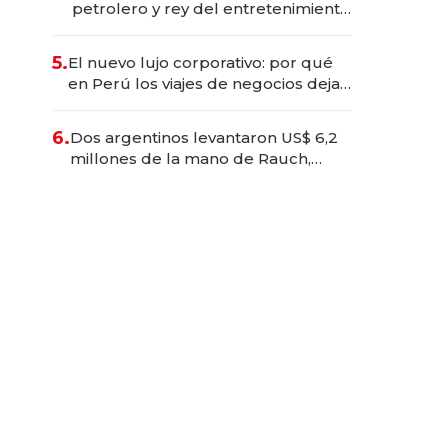
petrolero y rey del entretenimiento
que va por la licitación de
Tecnópolis junto a Fénix
5.
El nuevo lujo corporativo: por qué
en Perú los viajes de negocios dejan
de ser reuniones para convertirse
en experiencias transformadoras
6.
Dos argentinos levantaron US$ 6,2
millones de la mano de Rauch,
Englebienne y Woloski