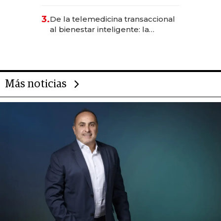
abogado y construyó un imperio
gastronómico que revoluciona
3.
De la telemedicina transaccional
las marcas "fast premium"
al bienestar inteligente: la
evolución de doc24 para
transformar a las organizaciones
Más noticias