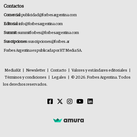
Contactos
Comercial:
publicidad@forbesargentina.com
Editorial:
info@forbesargentina.com
Summit:
summitforbes@forbesargentina.com
Suscripciones:
suscripciones@forbes.ar
Forbes Argentina es publicada por HT Media SA.
MediaKit
|
Newsletter
|
Contacto
|
Valores y estándares editoriales
|
Términos y condiciones
|
Legales
|
© 2026. Forbes Argentina. Todos
los derechos reservados.