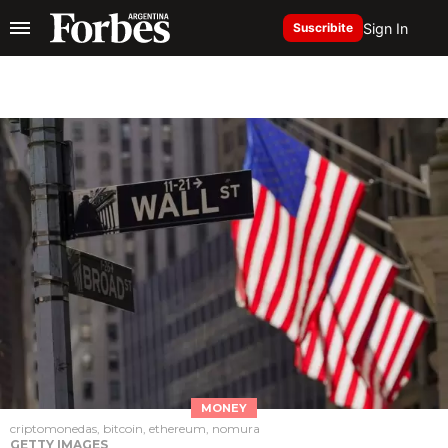
Sign In
Suscribite
MONEY
criptomonedas, bitcoin, ethereum, nomura
GETTY IMAGES