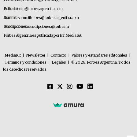
Comercial:
publicidad@forbesargentina.com
Editorial:
info@forbesargentina.com
Summit:
summitforbes@forbesargentina.com
Suscripciones:
suscripciones@forbes.ar
Forbes Argentina es publicada por HT Media SA.
MediaKit
|
Newsletter
|
Contacto
|
Valores y estándares editoriales
|
Términos y condiciones
|
Legales
|
© 2026. Forbes Argentina. Todos
los derechos reservados.