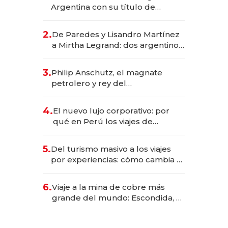
Argentina con su título de
abogado y construyó un imperio
gastronómico que revoluciona
2.
De Paredes y Lisandro Martínez
las marcas "fast premium"
a Mirtha Legrand: dos argentinos
impulsan el negocio del wellness
deportivo y el cuidado corporal
3.
Philip Anschutz, el magnate
petrolero y rey del
entretenimiento que va por la
licitación de Tecnópolis junto a
4.
El nuevo lujo corporativo: por
Fénix
qué en Perú los viajes de
negocios dejan de ser reuniones
para convertirse en experiencias
5.
Del turismo masivo a los viajes
transformadoras
por experiencias: cómo cambia el
negocio de la asistencia al viajero
6.
Viaje a la mina de cobre más
grande del mundo: Escondida, el
gigante chileno que exporta US$
14.000 millones anuales