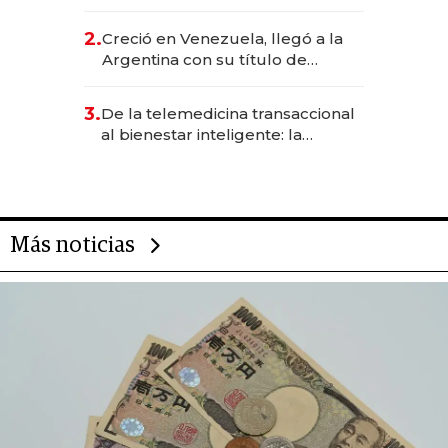
EE.UU. y hoy es la única mujer
CEO en Vaca Muerta
2.
Creció en Venezuela, llegó a la
Argentina con su título de
abogado y construyó un imperio
gastronómico que revoluciona
3.
De la telemedicina transaccional
las marcas "fast premium"
al bienestar inteligente: la
evolución de doc24 para
transformar a las organizaciones
Más noticias