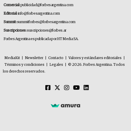
Comercial:
publicidad@forbesargentina.com
Editorial:
info@forbesargentina.com
Summit:
summitforbes@forbesargentina.com
Suscripciones:
suscripciones@forbes.ar
Forbes Argentina es publicada por HT Media SA.
MediaKit
|
Newsletter
|
Contacto
|
Valores y estándares editoriales
|
Términos y condiciones
|
Legales
|
© 2026. Forbes Argentina. Todos
los derechos reservados.