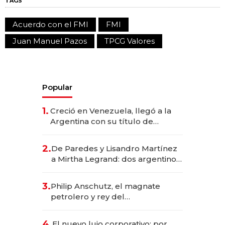
TAGS
Acuerdo con el FMI
FMI
Juan Manuel Pazos
TPCG Valores
Popular
1.
Creció en Venezuela, llegó a la
Argentina con su título de
abogado y construyó un imperio
gastronómico que revoluciona
2.
De Paredes y Lisandro Martínez
las marcas "fast premium"
a Mirtha Legrand: dos argentinos
impulsan el negocio del wellness
deportivo y el cuidado corporal
3.
Philip Anschutz, el magnate
petrolero y rey del
entretenimiento que va por la
licitación de Tecnópolis junto a
4.
El nuevo lujo corporativo: por