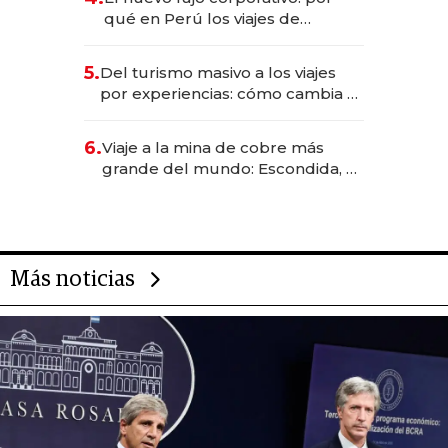
Fénix
qué en Perú los viajes de
negocios dejan de ser reuniones
para convertirse en experiencias
5.
Del turismo masivo a los viajes
transformadoras
por experiencias: cómo cambia el
negocio de la asistencia al viajero
6.
Viaje a la mina de cobre más
grande del mundo: Escondida, el
gigante chileno que exporta US$
14.000 millones anuales
Más noticias