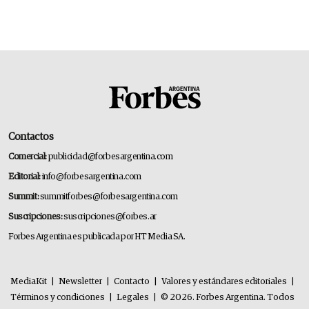
Contactos
Comercial:
publicidad@forbesargentina.com
Editorial:
info@forbesargentina.com
Summit:
summitforbes@forbesargentina.com
Suscripciones:
suscripciones@forbes.ar
Forbes Argentina es publicada por HT Media SA.
MediaKit
|
Newsletter
|
Contacto
|
Valores y estándares editoriales
|
Términos y condiciones
|
Legales
|
© 2026. Forbes Argentina. Todos