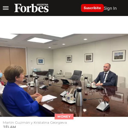
Sign In
Suscribite
MONEY
Martín Guzmán y Kristalina Georgieva
TÉLAM