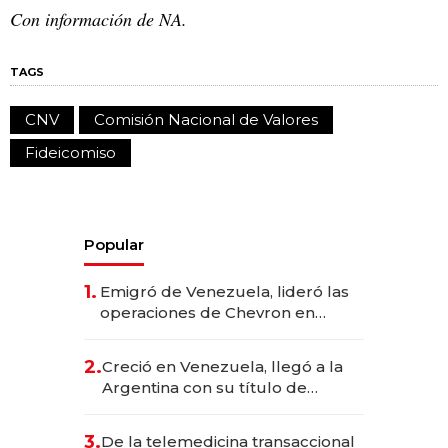
Con información de NA.
TAGS
CNV
Comisión Nacional de Valores
Fideicomiso
Popular
1.
Emigró de Venezuela, lideró las
operaciones de Chevron en
EE.UU. y hoy es la única mujer
CEO en Vaca Muerta
2.
Creció en Venezuela, llegó a la
Argentina con su título de
abogado y construyó un imperio
gastronómico que revoluciona
3.
De la telemedicina transaccional