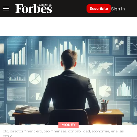
Sign In
Suscribite
MONEY
cfo, director financiero, ceo, finanzas, contabilidad, economia, analisis,
estud