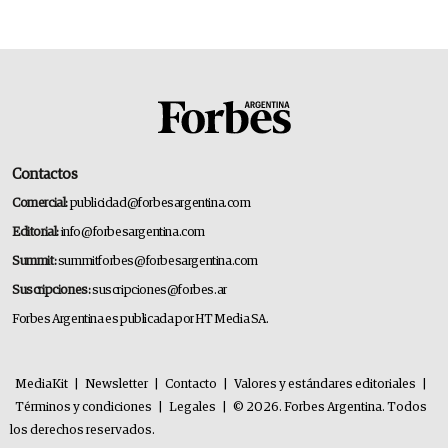
Contactos
Comercial:
publicidad@forbesargentina.com
Editorial:
info@forbesargentina.com
Summit:
summitforbes@forbesargentina.com
Suscripciones:
suscripciones@forbes.ar
Forbes Argentina es publicada por HT Media SA.
MediaKit
|
Newsletter
|
Contacto
|
Valores y estándares editoriales
|
Términos y condiciones
|
Legales
|
© 2026. Forbes Argentina. Todos
los derechos reservados.