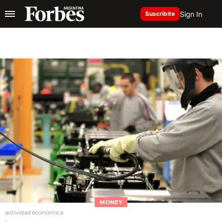
Sign In
Suscribite
MONEY
actividad economica
.