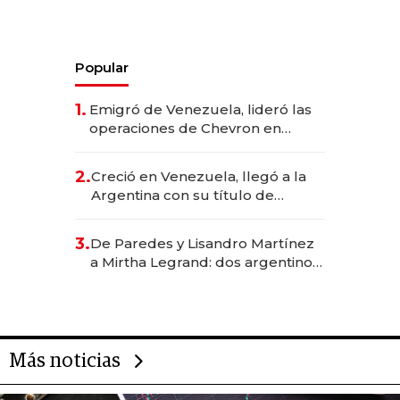
Popular
1.
Emigró de Venezuela, lideró las
operaciones de Chevron en
EE.UU. y hoy es la única mujer
CEO en Vaca Muerta
2.
Creció en Venezuela, llegó a la
Argentina con su título de
abogado y construyó un imperio
gastronómico que revoluciona
3.
De Paredes y Lisandro Martínez
las marcas "fast premium"
a Mirtha Legrand: dos argentinos
impulsan el negocio del wellness
deportivo y el cuidado corporal
Más noticias