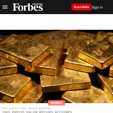
Sign In
Suscribite
MONEY
oro, precio, valor, récord, acciones
ORO, PRECIO, VALOR, RÉCORD, ACCIONES