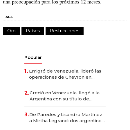
una preocupación para los próximos 12 meses.
TAGS
Oro
Países
Restricciones
Popular
1.
Emigró de Venezuela, lideró las
operaciones de Chevron en
EE.UU. y hoy es la única mujer
CEO en Vaca Muerta
2.
Creció en Venezuela, llegó a la
Argentina con su título de
abogado y construyó un imperio
gastronómico que revoluciona
3.
De Paredes y Lisandro Martínez
las marcas "fast premium"
a Mirtha Legrand: dos argentinos
impulsan el negocio del wellness