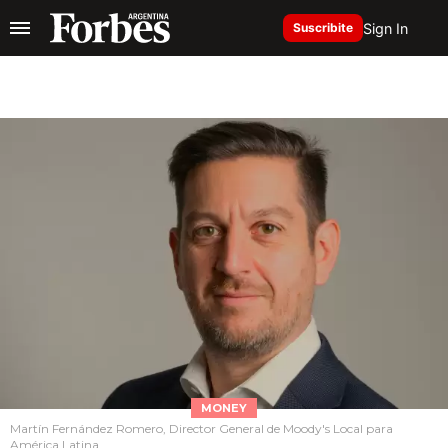
Sign In
Suscribite
MONEY
Martín Fernández Romero, Director General de Moody's Local para
América Latina