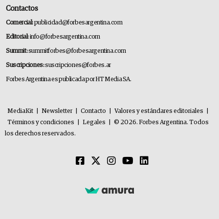
Contactos
Comercial:
publicidad@forbesargentina.com
Editorial:
info@forbesargentina.com
Summit:
summitforbes@forbesargentina.com
Suscripciones:
suscripciones@forbes.ar
Forbes Argentina es publicada por HT Media SA.
MediaKit
|
Newsletter
|
Contacto
|
Valores y estándares editoriales
|
Términos y condiciones
|
Legales
|
© 2026. Forbes Argentina. Todos
los derechos reservados.