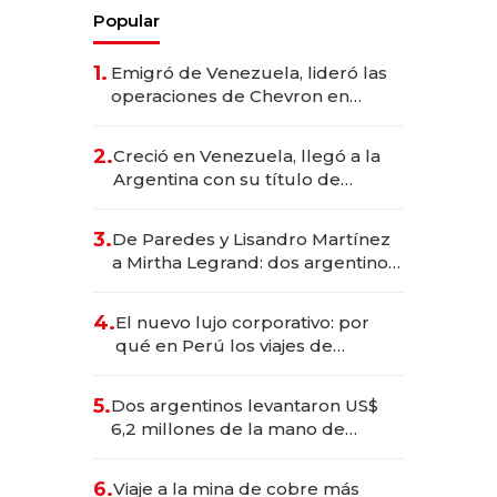
Popular
1.
Emigró de Venezuela, lideró las
operaciones de Chevron en
EE.UU. y hoy es la única mujer
CEO en Vaca Muerta
2.
Creció en Venezuela, llegó a la
Argentina con su título de
abogado y construyó un imperio
gastronómico que revoluciona
3.
De Paredes y Lisandro Martínez
las marcas "fast premium"
a Mirtha Legrand: dos argentinos
impulsan el negocio del wellness
deportivo y el cuidado corporal
4.
El nuevo lujo corporativo: por
qué en Perú los viajes de
negocios dejan de ser reuniones
para convertirse en experiencias
5.
Dos argentinos levantaron US$
transformadoras
6,2 millones de la mano de
Rauch, Englebienne y Woloski
6.
Viaje a la mina de cobre más