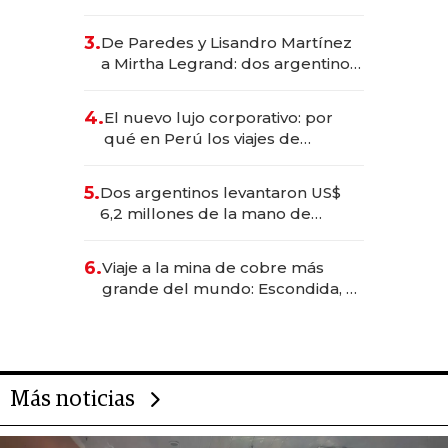
abogado y construyó un imperio
gastronómico que revoluciona
3.
De Paredes y Lisandro Martínez
las marcas "fast premium"
a Mirtha Legrand: dos argentinos
impulsan el negocio del wellness
deportivo y el cuidado corporal
4.
El nuevo lujo corporativo: por
qué en Perú los viajes de
negocios dejan de ser reuniones
para convertirse en experiencias
5.
Dos argentinos levantaron US$
transformadoras
6,2 millones de la mano de
Rauch, Englebienne y Woloski
6.
Viaje a la mina de cobre más
grande del mundo: Escondida, el
gigante chileno que exporta US$
14.000 millones anuales
Más noticias