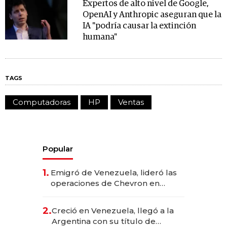
Expertos de alto nivel de Google,
OpenAI y Anthropic aseguran que la
IA "podría causar la extinción
humana"
TAGS
Computadoras
HP
Ventas
Popular
1.
Emigró de Venezuela, lideró las
operaciones de Chevron en
EE.UU. y hoy es la única mujer
CEO en Vaca Muerta
2.
Creció en Venezuela, llegó a la
Argentina con su título de