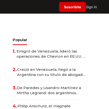
Suscribite
Sign In
Popular
1.
Emigró de Venezuela, lideró las
operaciones de Chevron en EE.UU. y
hoy es la única mujer CEO en Vaca
Muerta
2.
Creció en Venezuela, llegó a la
Argentina con su título de abogado
y construyó un imperio
gastronómico que revoluciona las
3.
De Paredes y Lisandro Martínez a
marcas "fast premium"
Mirtha Legrand: dos argentinos
impulsan el negocio del wellness
deportivo y el cuidado corporal
4.
Philip Anschutz, el magnate