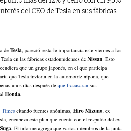
repuntó más del 12% y cerró con un 9,5%
 interés del CEO de Tesla en sus fábricas
Tesla
vo de
, pareció restarle importancia este viernes a los
Nissan
e Tesla en las fábricas estadounidenses de
. Esto
cendiera que un grupo japonés, en el que participa
aría que Tesla invierta en la automotriz nipona, que
 apenas unos días después de
que fracasaran
sus
Honda
val
.
Hiro Mizuno
l Times
citando fuentes anónimas,
, ex
sla, encabeza este plan que cuenta con el respaldo del ex
 Suga
. El informe agrega que varios miembros de la junta