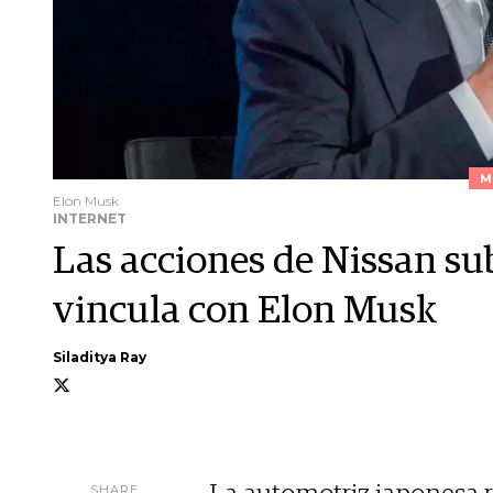
M
Elon Musk
INTERNET
Las acciones de Nissan su
vincula con Elon Musk
Siladitya Ray
SHARE