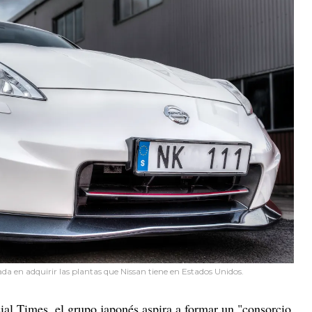
da en adquirir las plantas que Nissan tiene en Estados Unidos.
al Times, el grupo japonés aspira a formar un "consorcio